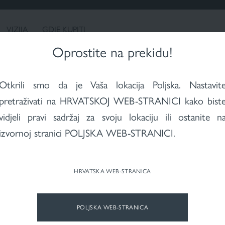
ona
Hiperpigmentacija
Rozacea
X-RAYS koža
a
nakon
ISTRAŽIVANJA I INOVACIJE
radioterapije
VIZIJA
GDJE KUPITI
Oprostite na prekidu!
Otkrili smo da je Vaša lokacija Poljska.
Nastavit
pretraživati na HRVATSKOJ WEB-STRANICI kako bist
vidjeli pravi sadržaj za svoju lokaciju ili ostanite n
izvornoj stranici POLJSKA WEB-STRANICI.
HRVATSKA WEB-STRANICA
POLJSKA WEB-STRANICA