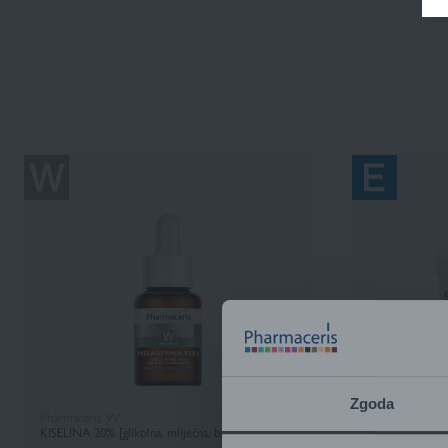
Zgoda
Pharmaceris W
EMOTOPIC
KISELINA 20% [glikolna, mliječna, bademova]
3u1 FORMULA 