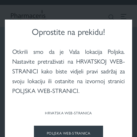
LOGIN
Traži
CROATIAN
X-RAYS koža nakon
Psorijaza
Dermatološka njega
radioterapije
kose i vlasišta
Oprostite na prekidu!
Otkrili smo da je Vaša lokacija Poljska.
Nastavite pretraživati na HRVATSKOJ WEB-
STRANICI kako biste vidjeli pravi sadržaj za
Tekući puderi
Efikasna zaštita od
svoju lokaciju ili ostanite na izvornoj stranici
sunca
POLJSKA WEB-STRANICI.
HRVATSKA WEB-STRANICA
ČIŠĆENJE
POLJSKA WEB-STRANICA