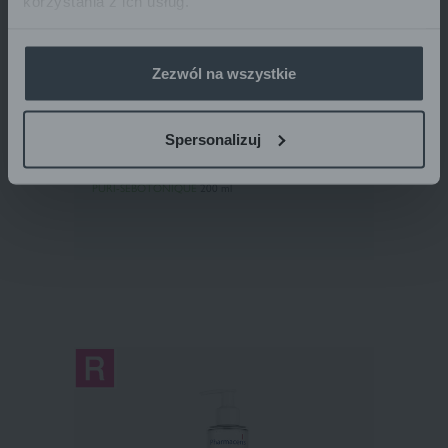
korzystania z ich usług.
Zezwól na wszystkie
Pharmaceris T
Spersonalizuj
NORMALIZIRAJUĆI TONIK
za lice
PURI-SEBOTONIQUE
200 ml