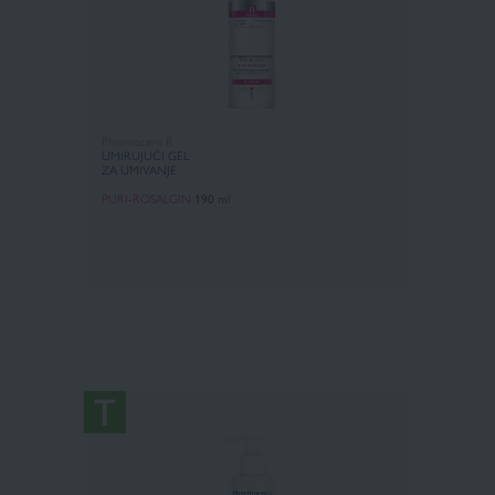
Pharmaceris R
UMIRUJUĆI GEL
ZA UMIVANJE
PURI-ROSALGIN
190
ml
×