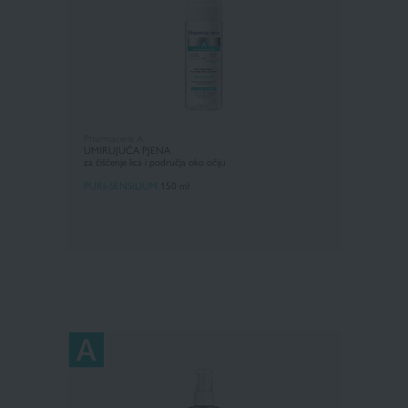
Pharmaceris A
UMIRUJUĆA PJENA
za čišćenje lica i područja oko očiju
PURI-SENSILIUM
150 ml