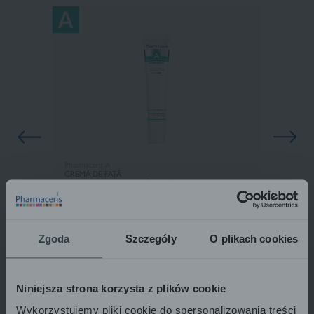
Pharmaceris A
CREMĂ DE FAȚĂ
CU ACID HIALURONIC ÎN APĂ
Hyaluro-SENSILIUM
40 ml
Zgoda
Szczegóły
O plikach cookies
Niniejsza strona korzysta z plików cookie
Wykorzystujemy pliki cookie do spersonalizowania treści