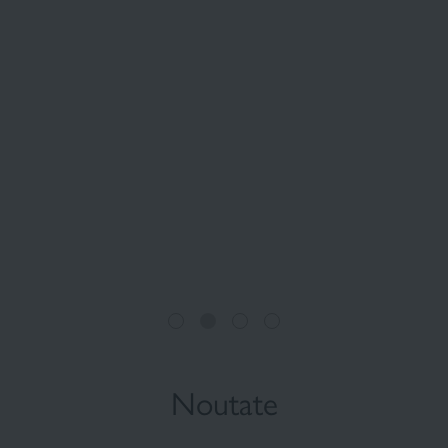
Protecție solară
eficientă
Noutate