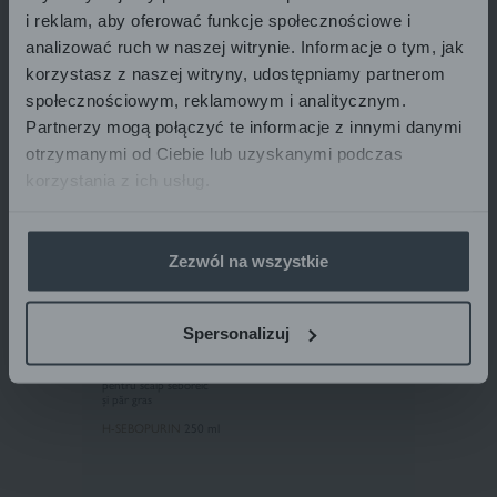
i reklam, aby oferować funkcje społecznościowe i
Produse recomandate
analizować ruch w naszej witrynie. Informacje o tym, jak
korzystasz z naszej witryny, udostępniamy partnerom
społecznościowym, reklamowym i analitycznym.
Partnerzy mogą połączyć te informacje z innymi danymi
otrzymanymi od Ciebie lub uzyskanymi podczas
korzystania z ich usług.
Zezwól na wszystkie
Spersonalizuj
Pharmaceris H
ȘAMPON NORMALIZANT PROFESIONAL
pentru scalp seboreic
și păr gras
H-SEBOPURIN
250 ml