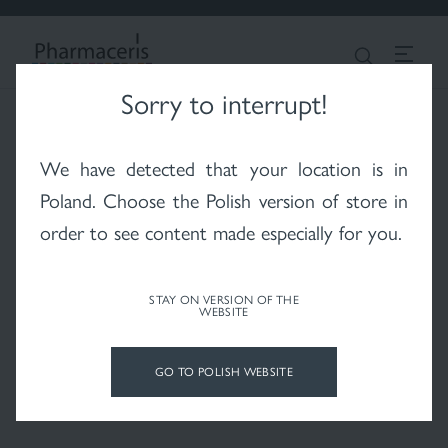
LOGIN
Căutare
ROMANIA
Sorry to interrupt!
Pharmaceris
Piele afectată de acnee
Piele expusă la raze X
Psoriazis - pentru pielea
We have detected that your location is in
rozacee
după radioterapie
afectată de psoriazis
Poland
. Choose the Polish version of store in
order to see content made especially for you.
STAY ON VERSION OF THE
WEBSITE
Vitiligo (tulburare
Îngrijirea părului și a
Fond de ten fluid
cutanată)
scalpului
GO TO POLISH WEBSITE