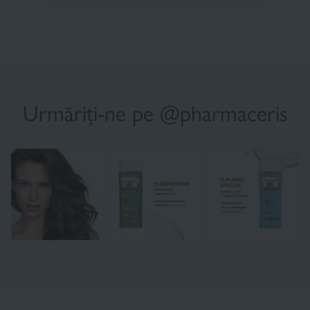
Urmăriți-ne pe @pharmaceris
×