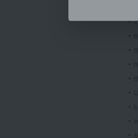
Î
Î
P
P
P
P
C
Î
A
A