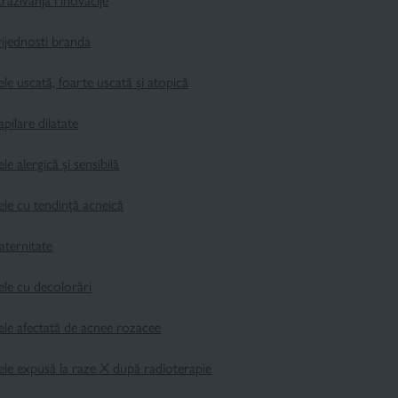
traživanja i inovacije
ijednosti branda
ele uscată, foarte uscată și atopică
pilare dilatate
ele alergică și sensibilă
ele cu tendință acneică
aternitate
ele cu decolorări
ele afectată de acnee rozacee
ele expusă la raze X după radioterapie