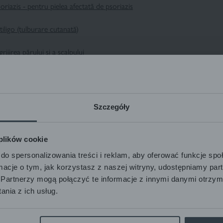
oriazis - pentru pielea afectată de psoriazis
tiligo (tulburare cutanată)
grijirea părului și a scalpului
nd de ten fluid
otecție solară eficientă
Szczegóły
URĂȚARE
 plików cookie
NGRIJIREA PIELII
do spersonalizowania treści i reklam, aby oferować funkcje sp
NGRIJIRE SPECIALIZATĂ
ormacje o tym, jak korzystasz z naszej witryny, udostępniamy p
Partnerzy mogą połączyć te informacje z innymi danymi otrzym
ROTECȚIE SOLARĂ
nia z ich usług.
URĂȚARE