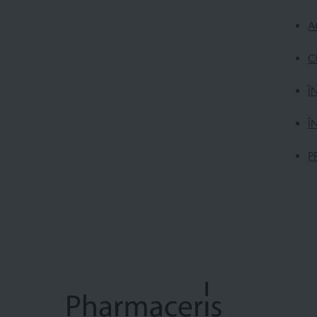
A
C
Î
Î
P