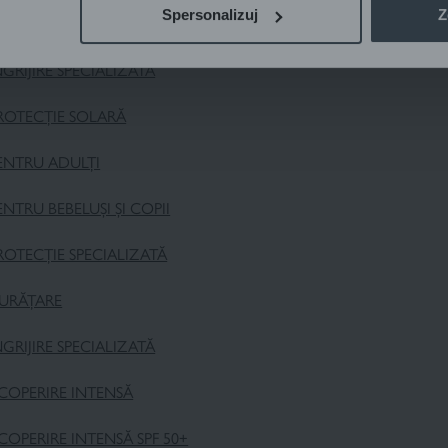
Spersonalizuj
Z
NGRIJIREA PIELII
NGRIJIRE SPECIALIZATĂ
ROTECȚIE SOLARĂ
ENTRU ADULȚI
ENTRU BEBELUȘI ȘI COPII
ROTECȚIE SPECIALIZATĂ
URĂȚARE
NGRIJIRE SPECIALIZATĂ
COPERIRE INTENSĂ
COPERIRE INTENSĂ SPF 50+