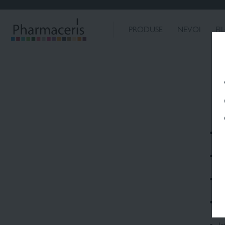
NEVOILE DUM
DESPRE NOI
PRODUSE
NEVOI
FI
Căutare
în
S
Vi
O