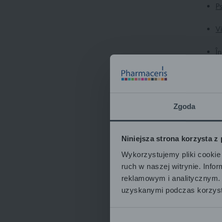
Ps
Vi
În
Fo
Pr
Zgoda
C
Niniejsza strona korzysta z
Î
Wykorzystujemy pliki cookie 
Î
ruch w naszej witrynie. Inf
reklamowym i analitycznym. 
P
uzyskanymi podczas korzysta
C