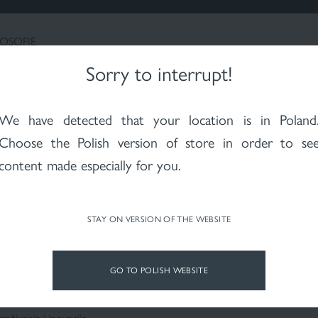
NEAVOASTRĂ
CERCETARE ȘI INOVAȚII
LOSOFIE
Sorry to interrupt!
Harta site-ului
We have detected that your location is in
Poland
Choose the Polish version of store in order to se
content made especially for you.
apoi la pagina principală
itemap
STAY ON VERSION OF THE WEBSITE
zija
GO TO POLISH WEBSITE
 nama