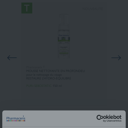
NOUVEAUTÉ
Pharmaceris T
MOUSSE NETTOYANTE EN PROFONDEU
pour le nettoyage du visage
RESTAURE L’HYDRO-ÉQUILIBRE
PURI-SEBOSTATIC
150 ml