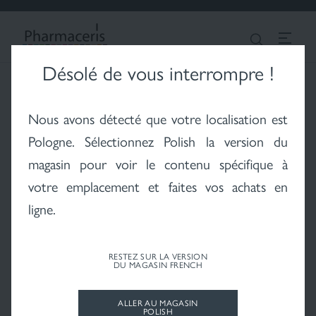
CONNEXION
Chercher
Quel produit recherchez-vous ?
FRENCH
Désolé de vous interrompre !
Pharmaceris
Je cherche un produit pour:
Vitiligo - le problème
Hair - cheveux et cuir
Fonds de teint
Nous avons détecté que votre localisation est
du vitiligo
chevelu
avec un problème de peau:
Pologne
. Sélectionnez Polish la version du
destiné à:
magasin pour voir le contenu spécifique à
votre emplacement et faites vos achats en
ligne.
Soleil - protection
solaire
RESTEZ SUR LA VERSION
DU MAGASIN FRENCH
ALLER AU MAGASIN
POLISH