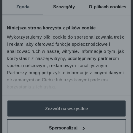
Zgoda
Szczegóły
O plikach cookies
Produits populaires
Niniejsza strona korzysta z plików cookie
Wykorzystujemy pliki cookie do spersonalizowania treści
i reklam, aby oferować funkcje społecznościowe i
analizować ruch w naszej witrynie. Informacje o tym, jak
korzystasz z naszej witryny, udostępniamy partnerom
społecznościowym, reklamowym i analitycznym.
Partnerzy mogą połączyć te informacje z innymi danymi
otrzymanymi od Ciebie lub uzyskanymi podczas
korzystania z ich usług.
Pharmaceris H
APRÈS-SHAMPOOING STIMULANT
LA POUSSE DES CHEVEUX
Zezwól na wszystkie
H-STIMULINUM
150 ml
Spersonalizuj