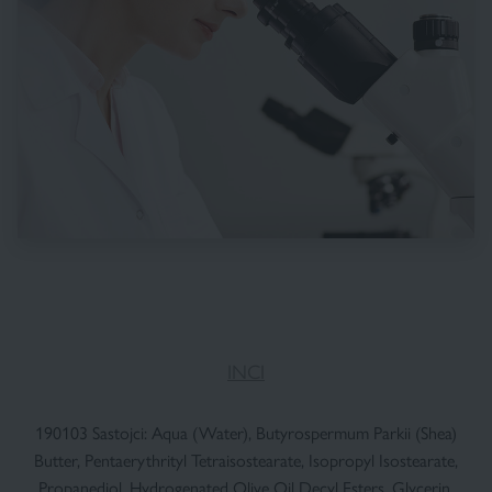
INCI
190103 Sastojci: Aqua (Water), Butyrospermum Parkii (Shea)
Butter, Pentaerythrityl Tetraisostearate, Isopropyl Isostearate,
Propanediol, Hydrogenated Olive Oil Decyl Esters, Glycerin,