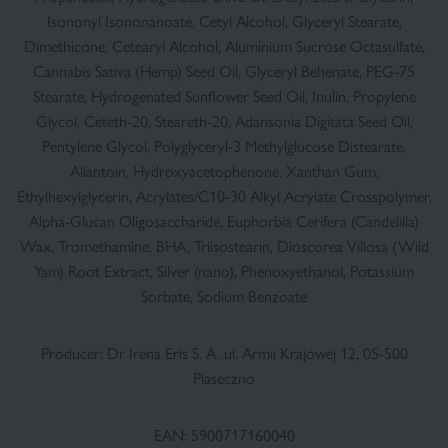
×
Isononyl Isononanoate, Cetyl Alcohol, Glyceryl Stearate,
Dimethicone, Cetearyl Alcohol, Aluminium Sucrose Octasulfate,
Cannabis Sativa (Hemp) Seed Oil, Glyceryl Behenate, PEG-75
Stearate, Hydrogenated Sunflower Seed Oil, Inulin, Propylene
Glycol, Ceteth-20, Steareth-20, Adansonia Digitata Seed Oil,
Pentylene Glycol, Polyglyceryl-3 Methylglucose Distearate,
Allantoin, Hydroxyacetophenone, Xanthan Gum,
Ethylhexylglycerin, Acrylates/C10-30 Alkyl Acrylate Crosspolymer,
Alpha-Glucan Oligosaccharide, Euphorbia Cerifera (Candelilla)
Wax, Tromethamine, BHA, Triisostearin, Dioscorea Villosa (Wild
Yam) Root Extract, Silver (nano), Phenoxyethanol, Potassium
Sorbate, Sodium Benzoate
Producer: Dr Irena Eris S. A. ul. Armii Krajowej 12, 05-500
Piaseczno
EAN: 5900717160040