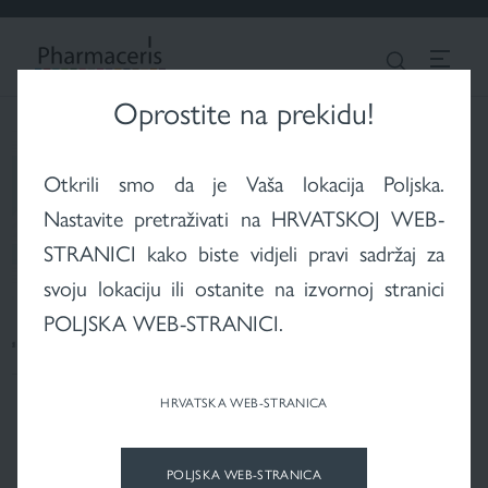
LOGIN
Traži
CROATIAN
X-RAYS koža nakon
Psorijaza
Dermatološka njega
radioterapije
kose i vlasišta
Oprostite na prekidu!
Otkrili smo da je Vaša lokacija Poljska.
Nastavite pretraživati na HRVATSKOJ WEB-
STRANICI kako biste vidjeli pravi sadržaj za
Tekući puderi
Efikasna zaštita od
svoju lokaciju ili ostanite na izvornoj stranici
sunca
POLJSKA WEB-STRANICI.
HRVATSKA WEB-STRANICA
POLJSKA WEB-STRANICA