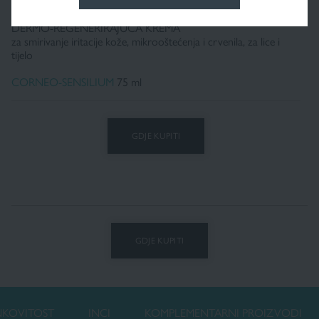
Pharmaceris A
DERMO-REGENERIRAJUĆA KREMA
za smirivanje iritacije kože, mikrooštećenja i crvenila, za lice i
tijelo
CORNEO-SENSILIUM
75 ml
GDJE KUPITI
GDJE KUPITI
NKOVITOST
INCI
KOMPLEMENTARNI PROIZVODI