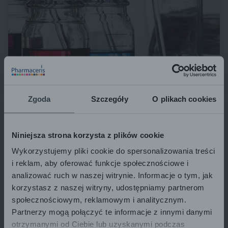
Zgoda
Szczegóły
O plikach cookies
Niniejsza strona korzysta z plików cookie
Wykorzystujemy pliki cookie do spersonalizowania treści
NAČIN PRIMJENE
i reklam, aby oferować funkcje społecznościowe i
analizować ruch w naszej witrynie. Informacje o tym, jak
korzystasz z naszej witryny, udostępniamy partnerom
Kremu je potrebno nanositi lokalno 1 ili 2 puta dnevno ili, ovisno
społecznościowym, reklamowym i analitycznym.
o potrebama, na prethodno očišćenu i osušenu kožu.
Partnerzy mogą połączyć te informacje z innymi danymi
otrzymanymi od Ciebie lub uzyskanymi podczas