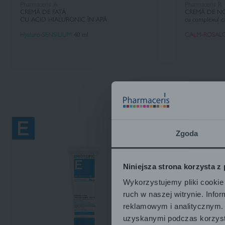
Pharmaceris A
Pharmaceris R
CREMĂ DE FAȚĂ
CREMĂ DE N
CU ACID HIALURONIC ÎN APĂ
cu complexul c
Hyaluro-SENSILIUM
40 ml
CALM-ROSAL
Zgoda
Niniejsza strona korzysta z
Wykorzystujemy pliki cookie 
ruch w naszej witrynie. Inf
reklamowym i analitycznym. 
uzyskanymi podczas korzysta