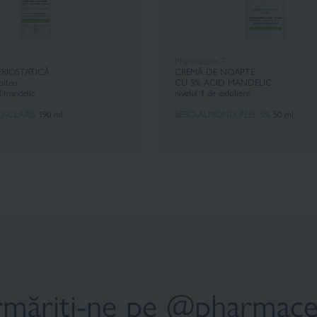
Pharmaceris T
ERIOSTATICĂ
CREMĂ DE NOAPTE
olteu
CU 5% ACID MANDELIC
d mandelic
nivelul 1 de exfoliere
-CLARIS
190 ml
SEBO-ALMOND PEEL 5%
50 ml
măriți-ne pe @pharmace