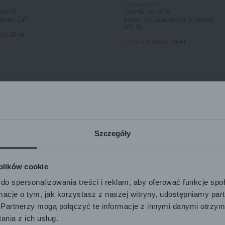
Pharmaceris R
OAPTE
CREMĂ DE FAȚĂ
2+
almant Ca
pentru ten uscat, normal și sensibil
SPF 15
GIN
30 ml
LIPO-ROSALGIN
30
ml
Szczegóły
 plików cookie
do spersonalizowania treści i reklam, aby oferować funkcje sp
ormacje o tym, jak korzystasz z naszej witryny, udostępniamy p
Partnerzy mogą połączyć te informacje z innymi danymi otrzym
nia z ich usług.