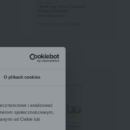
Pharmaceris P
CREMĂ MULTIFUNCȚIONALĂ
PENTRU PSORIAZIS
pentru față și corp
PSORITAR INTENSIVE
50 ml
O plikach cookies
ołecznościowe i analizować
artnerom społecznościowym,
anymi od Ciebie lub