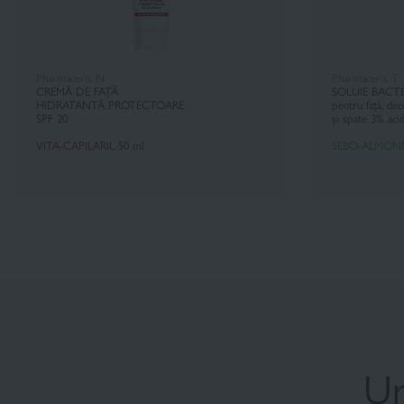
Pharmaceris N
Pharmaceris T
CREMĂ DE FAȚĂ
SOLUIE BACT
HIDRATANTĂ PROTECTOARE
pentru față, dec
SPF 20
și spate 3% aci
VITA-CAPILARIL
50 ml
SEBO-ALMOND
Ur