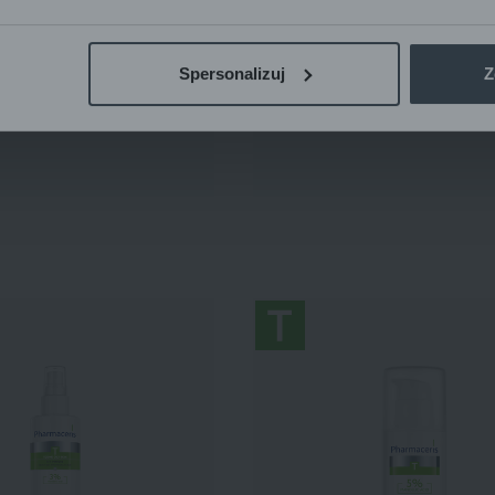
Pharmaceris T
CREMĂ ANTI-COMEDOANE
Spersonalizuj
Z
RĂ EMOLIENTĂ
pentru deblocarea și micșorarea porilo
orp, pentru mâini, coate, genunchi
COMEDO ACNE
40 ml