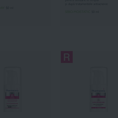
și după tratamentele antiacneice
DAY
5
0 ml
SEBO-MOISTATIC
50 ml