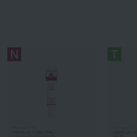
Pharmaceris N
Pharmaceris T
CREMA DE CORECTARE
CREMĂ DE FA
A NUANȚEI PIELII SPF 30
SPF 20