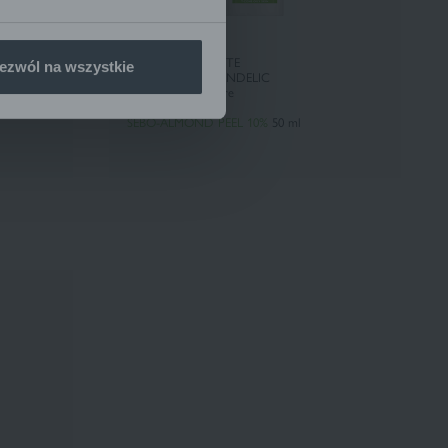
Pharmaceris T
CREMĂ DE NOAPTE
ezwól na wszystkie
r
CU 10% ACID MANDELIC
nivelul 2 de exfoliere
SEBO-ALMOND PEEL 10%
50 ml