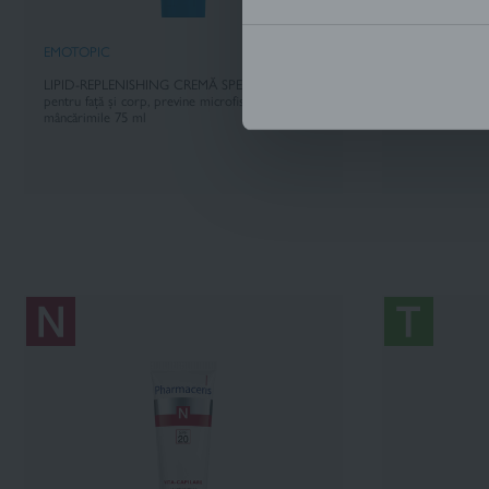
EMOTOPIC
EMOTOPIC
LIPID-REPLENISHING CREMĂ SPECIALĂ
CREMĂ BARIE
pentru față și corp, previne microfisurile, reduce
pentru față și c
mâncărimile 75 ml
75 ml