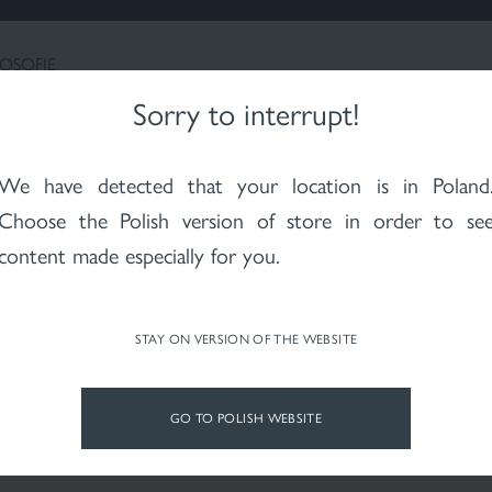
Maternitate
Piele cu
Piele afectată de
Piele expusă la
Psoriazis - pe
decolorări
acnee rozacee
raze X după
pielea afectat
CERCETARE ȘI INOVAȚII
radioterapie
psoriazis
LOSOFIE
Sorry to interrupt!
We have detected that your location is in
Poland
Choose the Polish version of store in order to se
content made especially for you.
STAY ON VERSION OF THE WEBSITE
GO TO POLISH WEBSITE