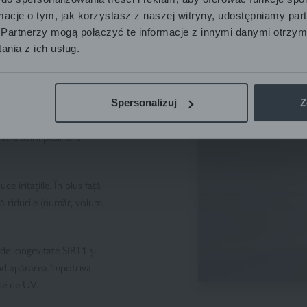
 reducând în același timp
ormacje o tym, jak korzystasz z naszej witryny, udostępniamy p
Partnerzy mogą połączyć te informacje z innymi danymi otrzym
nia z ich usług.
 alge curcubeu,
 maturarea
d procesul natural de
Spersonalizuj
Z
rălucirii pielii fără
 iritațiile. În plus față
ă ridurile (număr, volum,
de longevitate SIRT1 și
ând apărarea împotriva
se de UV.