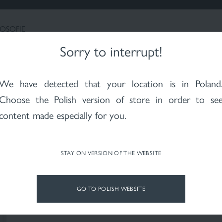
NEAVOASTRĂ
CERCETARE ȘI INOVAȚII
LOSOFIE
Sorry to interrupt!
REMĂ DE NOAPTE DEPIGMENTARE DEPIGMENT INTENSE 50 ml
We have detected that your location is in
Poland
Choose the Polish version of store in order to se
Pharmaceris W
content made especially for you.
CREMĂ DE NOAPTE 
DEPIGMENT INTENSE
STAY ON VERSION OF THE WEBSITE
GO TO POLISH WEBSITE