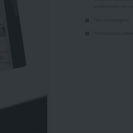
tratamentelor dermato
Non-comedogenic.
Potrivit pentru pielea