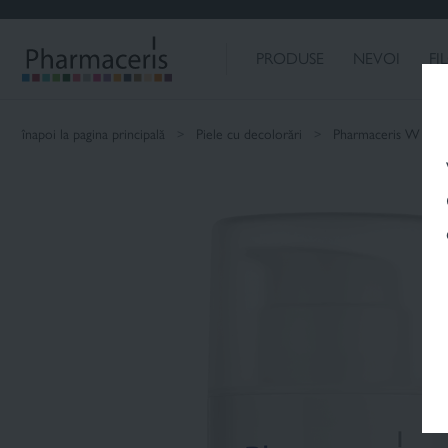
NEVOILE DUM
DESPRE NOI
PRODUSE
NEVOI
FI
Căutare
înapoi la pagina principală
Piele cu decolorări
Pharmaceris W C