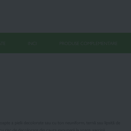
ATE
INCI
PRODUSE COMPLEMENTARE
noapte a pielii decolorate sau cu ton neuniform, ternă sau lipsită de
 cu risc de decolorare din cauza expunerii la soare, sarcinii,