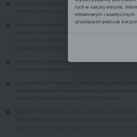
Are un puternic efect blocant asupra formării de noi decolorări,
ruch w naszej witrynie. Inf
vizibilitatea petelor pigmentare existente.
reklamowym i analitycznym. 
uzyskanymi podczas korzysta
Concentrația ridicată de niacinamidă combinată cu extractul de
potențează efectele complexului, reducând sinteza melaninei și
melanosomilor, ducând la descompunerea acestora și restabilin
pigmentare și obținerea unui ten uniform.
Rezultatul este o reducere vizibilă a decolorărilor și restaurarea st
depigmentarea pielii sănătoase.
Leukine-BarrierTM hidratează și hrănește pielea, calmează și reduce
de proprietățile sale de reducere a decolorării, crema diminueaz
adâncime), lăsând pielea semnificativ (+75%**) mai fină.
Vitamina PP, prin creșterea nivelului de NAD+, activează genele 
SIRT3 și reglează sinteza ceramidelor esențiale din piele, susțin
daunelor UV și îmbunătățind repararea leziunilor cutanate indu