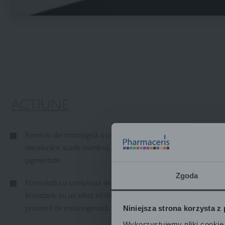
ACȚIUNE
Formula dermatologică a cremei, cu proprietăți foarte eficiente
decolorării, scade numărul, dimensiunea și vizibilitatea neregulari
pigmentate.
Zgoda
Formulată cu complexul de albire (P.440431) MELAGEA (glabridin
brevetare, cu un efect inhibitor dovedit asupra enzimei tirozina
procesul de melanogeneză.
Niniejsza strona korzysta z
Wykorzystujemy pliki cookie 