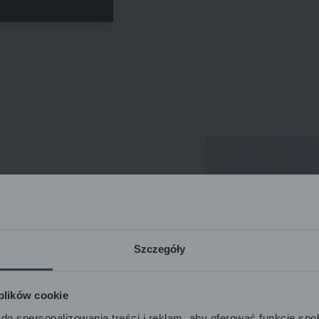
 de reducere a
tăților de ton și a petelor
Szczegóły
, acid elagic), în curs de
ză, responsabilă de
 plików cookie
do spersonalizowania treści i reklam, aby oferować funkcje sp