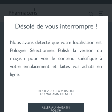
CONNEXION
Chercher
FRENCH
Désolé de vous interrompre !
Vitiligo - le problème
Hair - cheveux et cuir
Fonds de teint
Nous avons détecté que votre localisation est
du vitiligo
chevelu
Pologne
. Sélectionnez Polish la version du
magasin pour voir le contenu spécifique à
votre emplacement et faites vos achats en
ligne.
Soleil - protection
solaire
Protection spécial
RESTEZ SUR LA VERSION
DU MAGASIN FRENCH
ALLER AU MAGASIN
POLISH