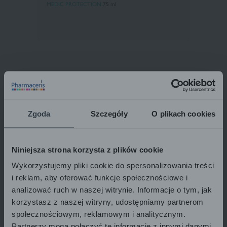
MEDIC PROTECTION
75 ml
Zgoda
Szczegóły
O plikach cookies
Niniejsza strona korzysta z plików cookie
Wykorzystujemy pliki cookie do spersonalizowania treści
i reklam, aby oferować funkcje społecznościowe i
analizować ruch w naszej witrynie. Informacje o tym, jak
Pharmaceris S
korzystasz z naszej witryny, udostępniamy partnerom
CRÈME PROTECTRICE
społecznościowym, reklamowym i analitycznym.
FPS 50+
peau acnéique, mixte et grassej
Partnerzy mogą połączyć te informacje z innymi danymi