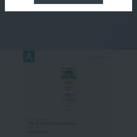
NOUVEAUTÉ
Pharmaceris A
CRÈME PROTECTION SPÉCIALE
FPS 100+
visage et corps