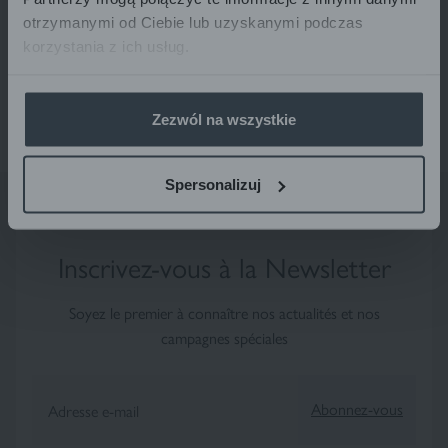
MEDI ACNE PROTECT
50 ml
otrzymanymi od Ciebie lub uzyskanymi podczas
korzystania z ich usług.
Zezwól na wszystkie
Spersonalizuj
Inscrivez-vous à la Newsletter
Soyez le premier à connaître nos actualités et nos
campagnes spéciales
Abonnez-vous
Adresse e-mail