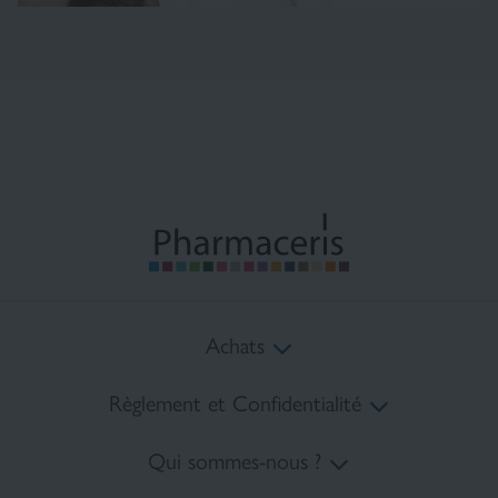
Achats
Règlement et Confidentialité
Coûts de livraison
Qui sommes-nous ?
Méthodes de paiement
Règlement