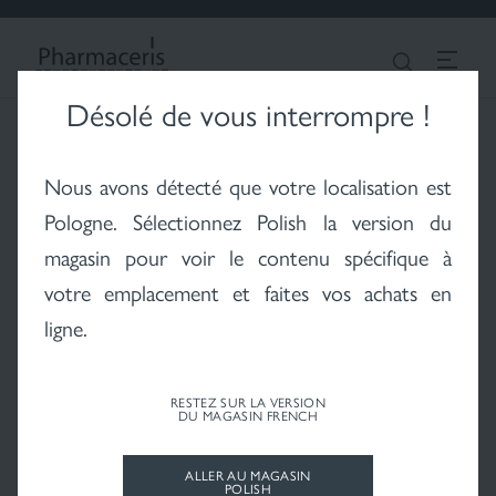
CONNEXION
Chercher
FRENCH
Désolé de vous interrompre !
Vitiligo - le problème
Hair - cheveux et cuir
Fonds de teint
Nous avons détecté que votre localisation est
du vitiligo
chevelu
Pologne
. Sélectionnez Polish la version du
magasin pour voir le contenu spécifique à
votre emplacement et faites vos achats en
ligne.
Soleil - protection
solaire
RESTEZ SUR LA VERSION
DU MAGASIN FRENCH
Efficaces
ALLER AU MAGASIN
POLISH