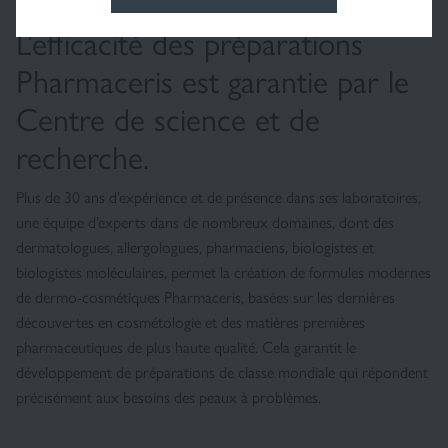
L’efficacité des préparations
Pharmaceris est garantie par le
Centre de science et de
recherche.
Plus de 30 ans d’expérience et de présence dans ses laboratoires,
une équipe d’experts dans de nombreux domaines, dont des
dermatologues, allergologues, pharmaciens, biologistes et
biologistes moléculaires, permet la création de formules modernes
de dermo-cosmétiques Pharmaceris, basées sur les dernières
découvertes en cosmétologie et des matières premières
pharmaceutiques de plus haute qualité. Cela garantit le
développement de préparations de classe mondiale qui répondent
précisément aux besoins des peaux à problèmes.