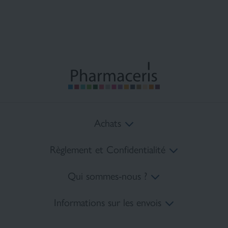
Achats
Règlement et Confidentialité
Coûts de livraison
Qui sommes-nous ?
Méthodes de paiement
Règlement
Informations sur les envois
Retours
la Politique de confidentialité
Plan du site
tel:
+48 22 378 45 10