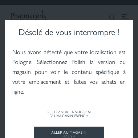
CONNEXION
Chercher
FRENCH
Désolé de vous interrompre !
Vitiligo - le problème
Hair - cheveux et cuir
Fonds de teint
Nous avons détecté que votre localisation est
du vitiligo
chevelu
Pologne
. Sélectionnez Polish la version du
magasin pour voir le contenu spécifique à
votre emplacement et faites vos achats en
ligne.
Soleil - protection
solaire
RESTEZ SUR LA VERSION
DU MAGASIN FRENCH
Centre de science et de
ALLER AU MAGASIN
POLISH