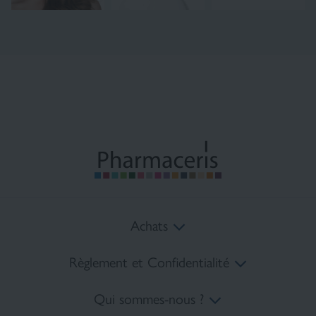
Achats
Règlement et Confidentialité
Coûts de livraison
Qui sommes-nous ?
Méthodes de paiement
Règlement