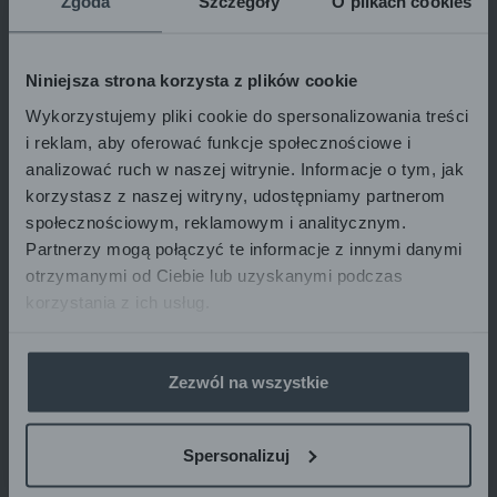
Zgoda
Szczegóły
O plikach cookies
CONSEILS D’UTILISATION
Niniejsza strona korzysta z plików cookie
Appliquez la crème sur les zones hyperpigmentées 2 à 4 fois par
Wykorzystujemy pliki cookie do spersonalizowania treści
jour.
i reklam, aby oferować funkcje społecznościowe i
analizować ruch w naszej witrynie. Informacje o tym, jak
korzystasz z naszej witryny, udostępniamy partnerom
L’effet est visible après un minimum de 3 semaines d’utilisation du
społecznościowym, reklamowym i analitycznym.
produit.
Partnerzy mogą połączyć te informacje z innymi danymi
otrzymanymi od Ciebie lub uzyskanymi podczas
korzystania z ich usług.
Évitez l’exposition au soleil pendant le traitement et pendant les 10
semaines qui suivent.
Zezwól na wszystkie
Nous vous recommandons d’utiliser la crème de nuit Pharmaceris
W comme traitement complémentaire.
Spersonalizuj