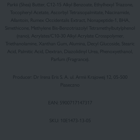
Parkii (Shea) Butter, C12-15 Alkyl Benzoate, Ethylhexyl Triazone,
Tocopheryl Acetate, Ascorbyl Tetraisopalmitate, Niacinamide,
Allantoin, Rumex Occidentalis Extract, Nonapeptide-1, BHA,
Simethicone, Methylene Bis-Benzotriazolyl Tetramethylbutylphenol
(nano), Acrylates/C10-30 Alkyl Acrylate Crosspolymer,
×
Triethanolamine, Xanthan Gum, Alumina, Decyl Glucoside, Stearic
Acid, Palmitic Acid, Dextran, Diazolidinyl Urea, Phenoxyethanol,
Parfum (Fragrance).
Producer: Dr Irena Eris S. A. ul. Armii Krajowej 12, 05-500
Piaseczno
EAN: 5900717147317
SKU: 10E1473-13-05