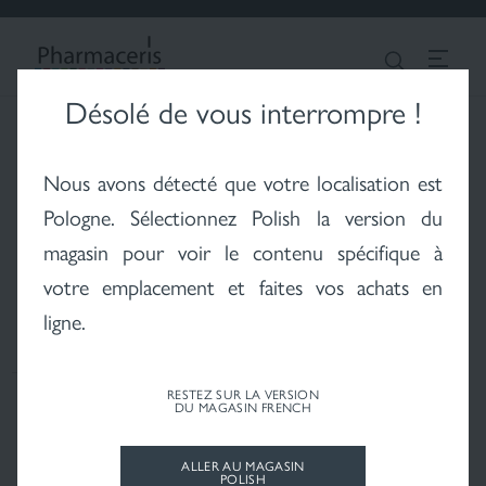
CONNEXION
Chercher
FRENCH
Désolé de vous interrompre !
Vitiligo - le problème
Hair - cheveux et cuir
Fonds de teint
Nous avons détecté que votre localisation est
du vitiligo
chevelu
Pologne
. Sélectionnez Polish la version du
magasin pour voir le contenu spécifique à
votre emplacement et faites vos achats en
ligne.
Soleil - protection
solaire
RESTEZ SUR LA VERSION
DU MAGASIN FRENCH
ALLER AU MAGASIN
POLISH