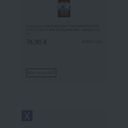
Pharmaceris A REGENERUJĄCY DUO KONCENTRAT
Z WIT. A & E W 30% SKWALANIE A&E – SENSILIX 30
ml
76,90
€
76.90 € / 1 pcs
ADD TO BASKET