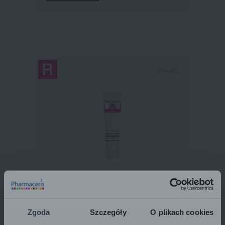
NEWNESS
Pharmaceris R
ULTRA ACTIVE GEL
AGAINST ERYTHEMA, PAPULES AND PUSTULES
for face
ROSALGIN ACTIVE+
30 ml
Zgoda
Szczegóły
O plikach cookies
24,16
€
24.16 € / 1 pcs