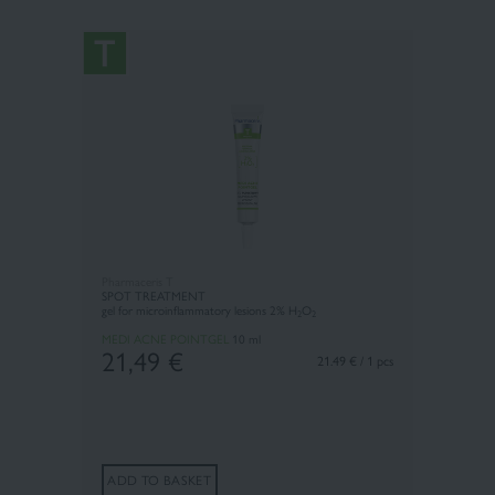
Pharmaceris T
SPOT TREATMENT
gel for microinflammatory lesions 2% H
O
2
2
MEDI ACNE POINTGEL
10 ml
21,49
€
21.49 € / 1 pcs
ADD TO BASKET