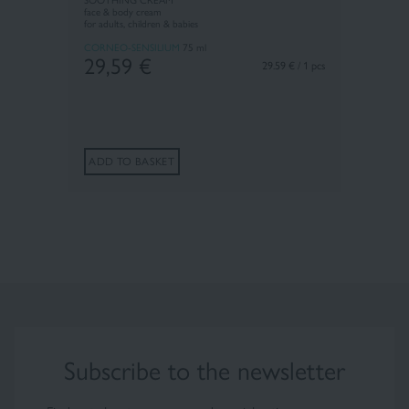
face & body cream
for adults, children & babies
CORNEO-SENSILIUM
75 ml
29,59
€
29.59 € / 1 pcs
ADD TO BASKET
Subscribe to the newsletter