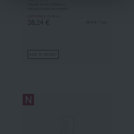
Pharmaceris N
CREAM WITH VITAMIN K
reducing capillary permeability
CAPINON K 1%
30 ml
28,24
€
28.24 € / 1 pcs
ADD TO BASKET