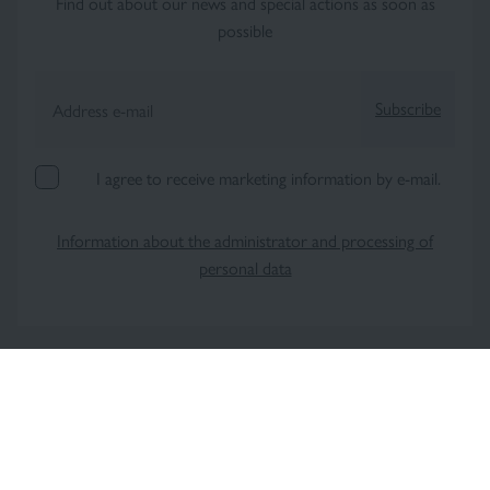
Find out about our news and special actions as soon as
possible
Subscribe
Address e-mail
I agree to receive marketing information by e-mail.
Information about the administrator and processing of
personal data
Follow us on @pharmaceris