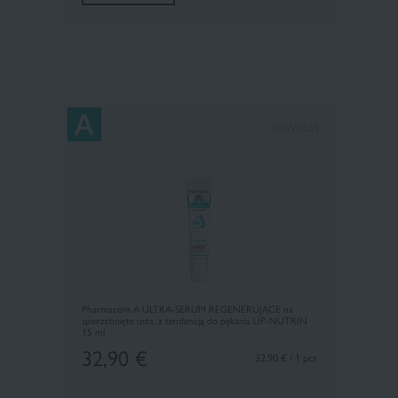
×
NEWNESS
Pharmaceris A ULTRA-SERUM REGENERUJĄCE na
spierzchnięte usta, z tendencją do pękania LIP-NUTRIN
15 ml
32,90
€
32.90 € / 1 pcs