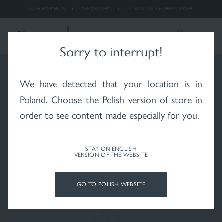
dermatitis
SAFE PAYMENTS
SAFE DELIVERY
2-7 DAYS - GLS EXPRESS SAVER
LOGIN
Search
ENGLISH
Sorry to interrupt!
We have detected that your location is in
Whitening
Rosacea
X-RAYS skin after
radiotherapy
Poland
. Choose the Polish version of store in
order to see content made especially for you.
STAY ON ENGLISH
VERSION OF THE WEBSITE
Psoriasis
Vitiligo
Hair and scalp
GO TO POLISH WEBSITE