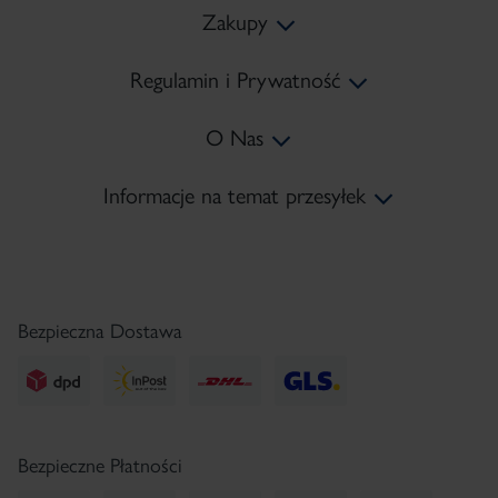
Zakupy
Regulamin i Prywatność
Koszty Dostawy
O Nas
Metody Płatności
Regulamin
Informacje na temat przesyłek
Zwroty
Polityka prywatności
Mapa Strony
tel:
+48 22 378 45 10
Reklamacje
Polityka Cookies
Kontakt
e-mail:
sklep@pharmaceris.com
Regulamin Newsletter
Serwis Prasowy
Bezpieczna Dostawa
Bezpieczne Płatności