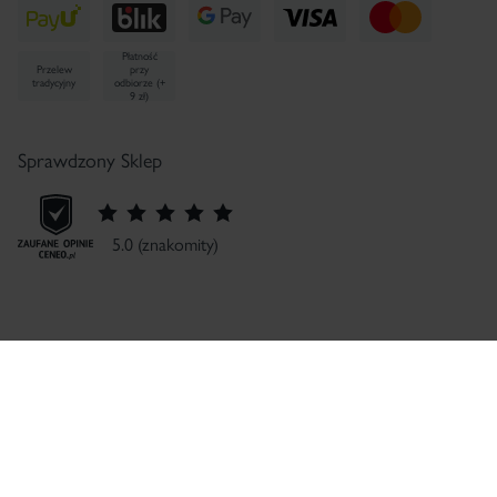
Płatność
Przelew
przy
tradycyjny
odbiorze (+
9 zł)
Sprawdzony Sklep
5.0 (znakomity)
Prowadzący reklamę / Producent:
Dr Irena Eris S.A.