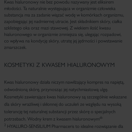
Kwas hialuronowy nie bez powodu nazywany jest eliksirem
młodości. Ta naturalnie występująca w organizmie człowieka
substancja ma za zadanie wiązać wodę w komórkach organizmu,
zapobiegając jej nadmiernej utracie. Jest składnikiem skóry, ciałka
szklistego oka oraz mazi stawowej. Z wiekiem ilość kwasu
hialuronowego w organizmie zmniejsza się, ulegając rozpadowi,
co wpływa na kondycję skóry, utratę jej jędrności i powstawanie
zmarszczek.
KOSMETYKI Z KWASEM HIALURONOWYM
Kwas hialuronowy działa niczym nawilżający kompres na napiętą,
odwodnioną skórę, przynosząc jej natychmiastową ulgę.
Kosmetyki zawierające kwas hialuronowy są szczególnie wskazane
dla skóry wrażliwej i skłonnej do uczuleń ze względu na wysoką
tolerancję tej naturalnej substancji przez skórę o specjalnych
di-
potrzebach.
Wodny krem z kwasem hialuronowym
2
HYALURO-SENSILIUM Pharmaceris
to idealne rozwiązanie dla