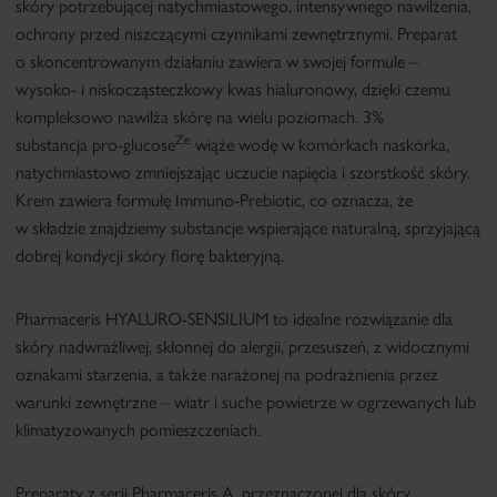
skóry potrzebującej natychmiastowego, intensywnego nawilżenia,
ochrony przed niszczącymi czynnikami zewnętrznymi. Preparat
o skoncentrowanym działaniu zawiera w swojej formule –
wysoko- i niskocząsteczkowy kwas hialuronowy, dzięki czemu
kompleksowo nawilża skórę na wielu poziomach. 3%
Ze
substancja
pro-glucose
wiąże wodę w komórkach naskórka,
natychmiastowo zmniejszając uczucie napięcia i szorstkość skóry.
Krem zawiera formułę Immuno-Prebiotic, co oznacza, że
w składzie znajdziemy substancje wspierające naturalną, sprzyjającą
dobrej kondycji skóry florę bakteryjną.
Pharmaceris HYALURO-SENSILIUM to idealne rozwiązanie dla
skóry nadwrażliwej, skłonnej do alergii, przesuszeń, z widocznymi
oznakami starzenia, a także narażonej na podrażnienia przez
warunki zewnętrzne – wiatr i suche powietrze w ogrzewanych lub
klimatyzowanych pomieszczeniach.
Preparaty z serii Pharmaceris A, przeznaczonej dla skóry