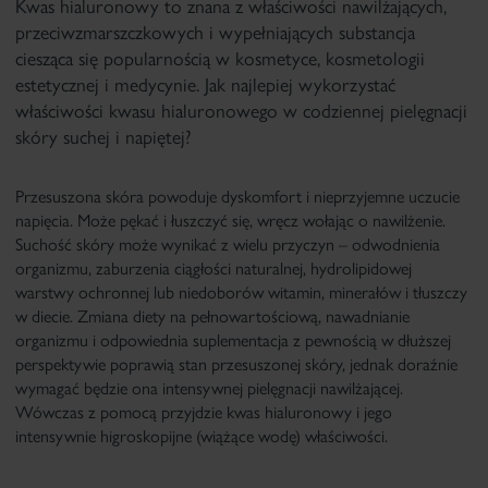
Kwas hialuronowy to znana z właściwości nawilżających,
przeciwzmarszczkowych i wypełniających substancja
ciesząca się popularnością w kosmetyce, kosmetologii
estetycznej i medycynie. Jak najlepiej wykorzystać
właściwości kwasu hialuronowego w codziennej pielęgnacji
skóry suchej i napiętej?
Przesuszona skóra powoduje dyskomfort i nieprzyjemne uczucie
napięcia. Może pękać i łuszczyć się, wręcz wołając o nawilżenie.
Suchość skóry może wynikać z wielu przyczyn – odwodnienia
organizmu, zaburzenia ciągłości naturalnej, hydrolipidowej
warstwy ochronnej lub niedoborów witamin, minerałów i tłuszczy
w diecie. Zmiana diety na pełnowartościową, nawadnianie
organizmu i odpowiednia suplementacja z pewnością w dłuższej
perspektywie poprawią stan przesuszonej skóry, jednak doraźnie
wymagać będzie ona intensywnej pielęgnacji nawilżającej.
Wówczas z pomocą przyjdzie kwas hialuronowy i jego
intensywnie higroskopijne (wiążące wodę) właściwości.