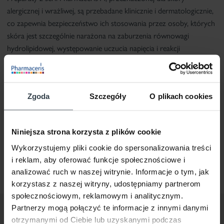
alergicznej i wrażliwej, są przebadane klinicznie i dermatologicznie,
co zapewnia bezpieczeństwo ich stosowania przez osoby, których
skóra jest szczególnie narażona na zaburzenia równowagi
hydrolipidowej, występowanie uczucia napięcia i reakcji
uczuleniowych. Skuteczność działania kremu
HYALURO-
SENSILIUM potwierdzają badania in vivo wykonane w
Centrum
Naukowo-Badawczym Dr Irena Eris po 2 tygodniach stosowania
Zgoda
Szczegóły
O plikach cookies
wodnego kremu. Badania wykazują poprawę komfortu skóry,
zabezpieczenie jej przed wysuszaniem, wygładzenie, odżywienie,
regenerację oraz odczuwalne ukojenie i intensywne nawilżenie
Niniejsza strona korzysta z plików cookie
tkanki.
Wykorzystujemy pliki cookie do spersonalizowania treści
i reklam, aby oferować funkcje społecznościowe i
analizować ruch w naszej witrynie. Informacje o tym, jak
korzystasz z naszej witryny, udostępniamy partnerom
społecznościowym, reklamowym i analitycznym.
Partnerzy mogą połączyć te informacje z innymi danymi
otrzymanymi od Ciebie lub uzyskanymi podczas