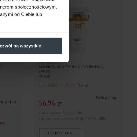
artnerom społecznościowym,
anymi od Ciebie lub
ezwól na wszystkie
Pharmaceris S
PO
NAWILŻAJĄCA EMULSJA OCHRONNA
SPF 30
do ciała
SUN BODY PROTECT
150 ml
56,96 zł / 1 szt.
56,96
zł
48 zł / 1 szt.
Cena regularna:
71,20 zł
- 20%
Najniższa cena w okresie 30 dni
71,20 zł
- 20%
 20%
DO KOSZYKA