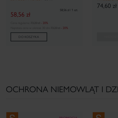
74,60
zł
58,56 zł / 1 szt.
58,56
zł
Cena regularna:
73,20 zł
- 20%
Najniższa cena w okresie 30 dni
73,20 zł
- 20%
DO KOSZYKA
NIEDOS
OCHRONA NIEMOWLĄT I DZI