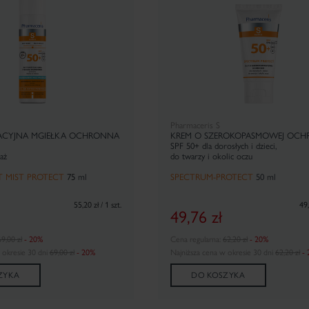
Pharmaceris S
CYJNA MGIEŁKA OCHRONNA
KREM O SZEROKOPASMOWEJ OCH
SPF 50+ dla dorosłych i dzieci,
aż
do twarzy i okolic oczu
 MIST PROTECT
75
ml
SPECTRUM-PROTECT
50 ml
55,20 zł / 1 szt.
49,
49,76
zł
9,00 zł
- 20%
Cena regularna:
62,20 zł
- 20%
 okresie 30 dni
69,00 zł
- 20%
Najniższa cena w okresie 30 dni
62,20 zł
-
ZYKA
DO KOSZYKA