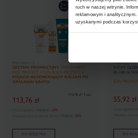
ruch w naszej witrynie. Inf
reklamowym i analitycznym. 
uzyskanymi podczas korzysta
Pharmaceris S
Pharmaceris S
ZESTAW PROMOCYJNY
TRANSPARENT
SUCHY OLEJE
do ciała na mok
MIST PROTECT + SUN BODY PROTECT +
KOJĄCO-REGENERUJĄCY BALSAM PO
SUN PROTEC
OPALANIU GRATIS
113,76 zł / 1 szt.
55,92
zł
113,76
zł
Cena regularna:
6
Cena regularna:
142,20 zł
- 20%
Najniższa cena w
Najniższa cena w okresie 30 dni
142,20 zł
- 20%
DO KOSZYKA
DO KOS