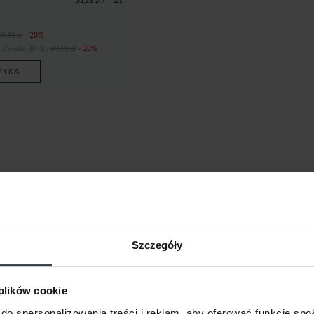
55,28 zł / 1 szt.
9,10 zł
- 20%
 okresie 30 dni
69,10 zł
- 20%
ZYKA
Szczegóły
NOWOŚĆ
PROMOCJA
P
 plików cookie
do spersonalizowania treści i reklam, aby oferować funkcje sp