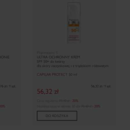
Pharmaceris S
RONIE
ULTRA OCHRONNY KREM
SPF 50+ do twarzy
dla skóry naczynkowej i z trądzikiem różowatym
CAPILAR PROTECT
50 ml
76 zł / 1 szt.
56,32 zł / 1 szt.
56,32
zł
Cena regularna:
70,40 zł
- 20%
 20%
Najniższa cena w okresie 30 dni
70,40 zł
- 20%
DO KOSZYKA