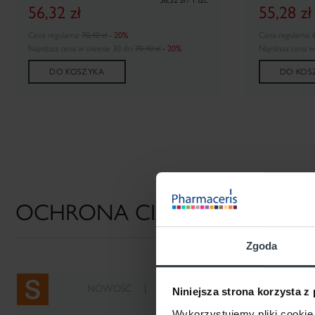
56,32 zł / 1 szt.
56,32
zł
55,28
zł
Cena regularna:
70,40 zł
- 20%
Cena regularna:
6
Najniższa cena w okresie 30 dni
70,40 zł
- 20%
Najniższa cena w
DO KOSZYKA
DO KOS
OCHRONA CIAŁA
Zgoda
NOWOŚĆ
PROMOCJA
Niniejsza strona korzysta z
Wykorzystujemy pliki cookie 