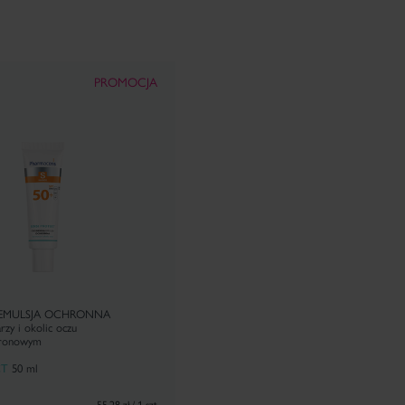
PROMOCJA
EMULSJA OCHRONNA
rzy i okolic oczu
uronowym
CT
50 ml