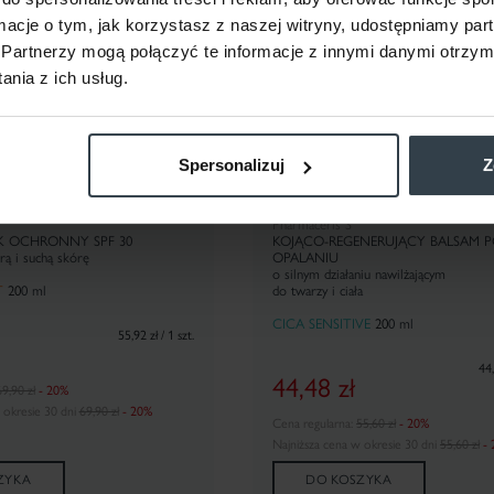
ormacje o tym, jak korzystasz z naszej witryny, udostępniamy p
Partnerzy mogą połączyć te informacje z innymi danymi otrzym
nia z ich usług.
Spersonalizuj
Z
Pharmaceris S
K OCHRONNY SPF 30
KOJĄCO-REGENERUJĄCY BALSAM 
rą i suchą skórę
OPALANIU
o silnym działaniu nawilżającym
T
20
0 ml
do twarzy i ciała
CICA SENSITIVE
20
0 ml
55,92 zł / 1 szt.
44,
44,48
zł
9,90 zł
- 20%
 okresie 30 dni
69,90 zł
- 20%
Cena regularna:
55,60 zł
- 20%
Najniższa cena w okresie 30 dni
55,60 zł
-
ZYKA
DO KOSZYKA