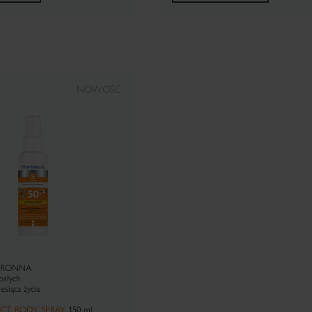
NOWOŚĆ
HRONNA
osłych
esiąca życia
FECT BODY SPRAY
15
0 ml