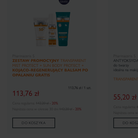
Pharmaceris S
Pharmaceris S
ZESTAW PROMOCYJNY
TRANSPARENT
ANTYOKSYDA
do twarzy
MIST PROTECT + SUN BODY PROTECT +
idealna na makij
KOJĄCO-REGENERUJĄCY BALSAM PO
OPALANIU GRATIS
TRANSPARENT
113,76 zł / 1 szt.
113,76
zł
55,20
zł
Cena regularna:
142,20 zł
- 20%
Cena regularna:
6
Najniższa cena w okresie 30 dni
142,20 zł
- 20%
Najniższa cena w
DO KOSZYKA
DO KOS