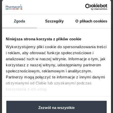
OCZYSZCZANIE
Zgoda
Szczegóły
O plikach cookies
PIELĘGNACJA
PIELĘGNACJA SPECJALISTYCZNA
Niniejsza strona korzysta z plików cookie
OCHRONA PRZECIWSŁONECZNA
Wykorzystujemy pliki cookie do spersonalizowania treści
i reklam, aby oferować funkcje społecznościowe i
OCZYSZCZANIE
analizować ruch w naszej witrynie. Informacje o tym, jak
korzystasz z naszej witryny, udostępniamy partnerom
PIELĘGNACJA
społecznościowym, reklamowym i analitycznym.
Partnerzy mogą połączyć te informacje z innymi danymi
PIELĘGNACJA SPECJALISTYCZNA
otrzymanymi od Ciebie lub uzyskanymi podczas
korzystania z ich usług.
OCHRONA PRZECIWSŁONECZNA
HIGIENA CIAŁA
Zezwól na wszystkie