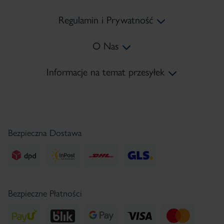
Regulamin i Prywatność
Koszty Dostawy
×
O Nas
Metody Płatności
Regulamin
Informacje na temat przesyłek
Zwroty
Polityka prywatności
Mapa Strony
tel:
+48 22 378 45 10
Reklamacje
Polityka Cookies
Kontakt
e-mail:
sklep@pharmaceris.com
Regulamin Newsletter
Serwis Prasowy
Bezpieczna Dostawa
Bezpieczne Płatności