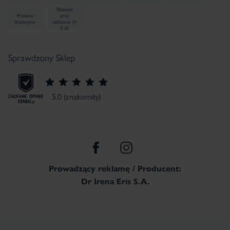
Płatność
Przelew
przy
tradycyjny
odbiorze (+
9 zł)
Sprawdzony Sklep
5.0 (znakomity)
Prowadzący reklamę / Producent:
Dr Irena Eris S.A.