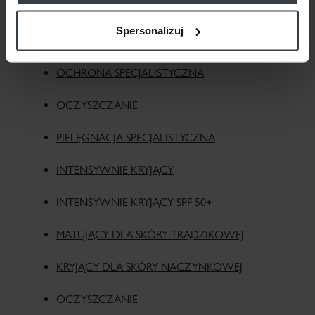
DLA DOROSŁYCH
Spersonalizuj
DLA NIEMOWLĄT I DZIECI
OCHRONA SPECJALISTYCZNA
OCZYSZCZANIE
PIELĘGNACJA SPECJALISTYCZNA
INTENSYWNIE KRYJĄCY
INTENSYWNIE KRYJĄCY SPF 50+
MATUJĄCY DLA SKÓRY TRĄDZIKOWEJ
KRYJĄCY DLA SKÓRY NACZYNKOWEJ
OCZYSZCZANIE