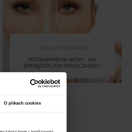
WYBIELANIE PRZEBARWIEŃ
PRZEBARWIENIA SKÓRY - JAK
ZMNIEJSZYĆ ICH WIDOCZNOŚĆ?
O plikach cookies
CZYTAJ WIĘCEJ
ołecznościowe i analizować