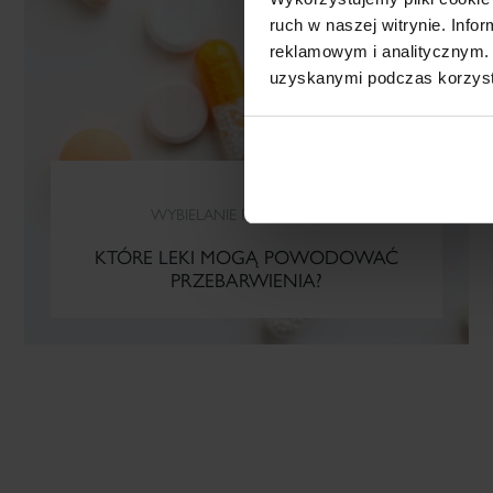
ruch w naszej witrynie. Inf
reklamowym i analitycznym. 
uzyskanymi podczas korzysta
WYBIELANIE PRZEBARWIEŃ
KTÓRE LEKI MOGĄ POWODOWAĆ
PRZEBARWIENIA?