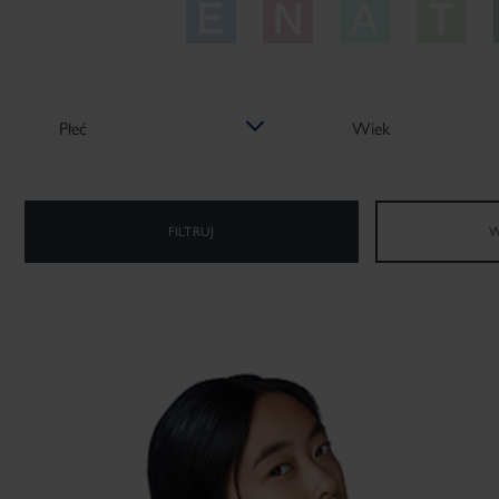
Płeć
Wiek
FILTRUJ
W