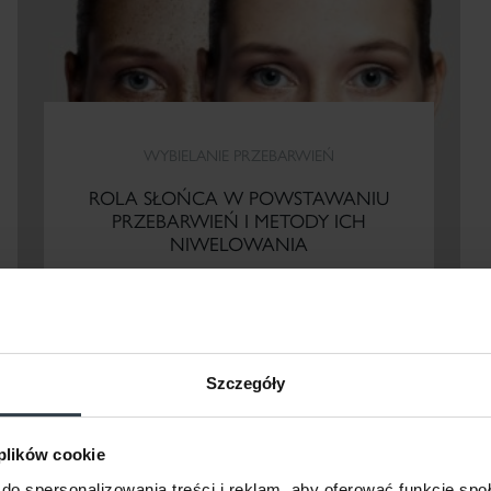
WYBIELANIE PRZEBARWIEŃ
ROLA SŁOŃCA W POWSTAWANIU
PRZEBARWIEŃ I METODY ICH
NIWELOWANIA
Szczegóły
CZYTAJ WIĘCEJ
 plików cookie
do spersonalizowania treści i reklam, aby oferować funkcje sp