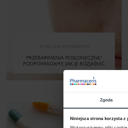
WYBIELANIE PRZEBARWIEŃ
PRZEBARWIENIA POSŁONECZNE?
PODPOWIADAMY, JAK JE ROZJAŚNIĆ
Zgoda
Niniejsza strona korzysta z
CZYTAJ WIĘCEJ
Wykorzystujemy pliki cookie 