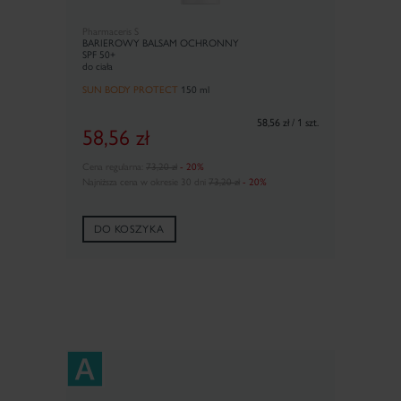
Pharmaceris S
BARIEROWY BALSAM OCHRONNY
SPF 50+
do ciała
SUN BODY PROTECT
150 ml
58,56 zł / 1 szt.
58,56
zł
Cena regularna:
73,20 zł
- 20%
Najniższa cena w okresie 30 dni
73,20 zł
- 20%
DO KOSZYKA