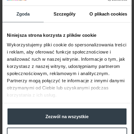
DO KOSZYKA
Zgoda
Szczegóły
O plikach cookies
Niniejsza strona korzysta z plików cookie
Wykorzystujemy pliki cookie do spersonalizowania treści
NOWOŚĆ
i reklam, aby oferować funkcje społecznościowe i
analizować ruch w naszej witrynie. Informacje o tym, jak
korzystasz z naszej witryny, udostępniamy partnerom
społecznościowym, reklamowym i analitycznym.
Partnerzy mogą połączyć te informacje z innymi danymi
otrzymanymi od Ciebie lub uzyskanymi podczas
korzystania z ich usług.
Pharmaceris S
EMULSJA OCHRONNA
Zezwól na wszystkie
do ciała dla dorosłych
i dzieci od 6. miesiąca życia
INVISIBLE EFFECT BODY SPRAY
15
0 ml