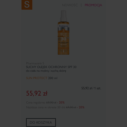
NOWOŚĆ
PROMOCJA
Pharmaceris S
SUCHY OLEJEK OCHRONNY SPF 30
do ciała na mokrą i suchą skórę
SUN PROTECT
20
0 ml
55,92 zł / 1 szt.
55,92
zł
Cena regularna:
69,90 zł
- 20%
Najniższa cena w okresie 30 dni
69,90 zł
- 20%
DO KOSZYKA