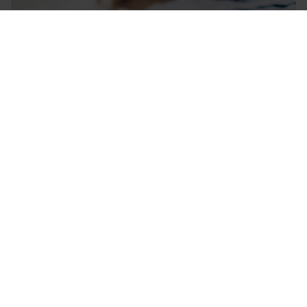
PORADY
Szerokopasmowa ochrona
przeciwsłoneczna skóry
Dla wrażliwej, delikatnej i skłonnej do reakcji alergicznych skóry
ochrona przed promieniowaniem powinna być priorytetem, gdyż
nietrudno o podrażnienia, a nawet poważniejsze zmiany skórne.
CZYTAJ WIĘCEJ