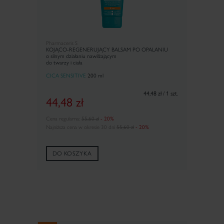
Pharmaceris S
KOJĄCO-REGENERUJĄCY BALSAM PO OPALANIU
o silnym działaniu nawilżającym
do twarzy i ciała
CICA SENSITIVE
20
0 ml
44,48 zł / 1 szt.
44,48
zł
Cena regularna:
55,60 zł
- 20%
Najniższa cena w okresie 30 dni
55,60 zł
- 20%
DO KOSZYKA