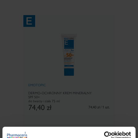
EMOTOPIC
DERMO-OCHRONNY KREM MINERALNY
SPF 50+
do twarzy i ciała
75 ml
74,40
zł
74,40 zł / 1 szt.