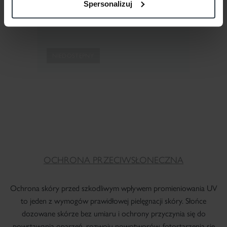
74,60
zł
59,68 zł / 1 szt.
Spersonalizuj
NIEDOSTĘPNY
OCHRONA PRZECIWSŁONECZNA
Ochrona skóry przed szkodliwym wpływem promieniowania UV
to jeden z wymogów prawidłowej pielęgnacji skóry. Słońce
dozowane skórze bez umiaru i ochrony przyczynia się do
powstawania oparzeń, rozwoju nowotworów, fotostarzenia się