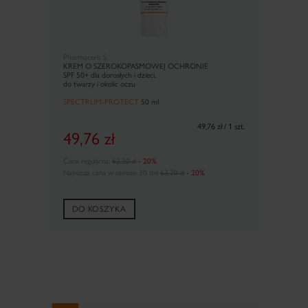
Pharmaceris S
KREM O SZEROKOPASMOWEJ OCHRONIE
SPF 50+ dla dorosłych i dzieci,
do twarzy i okolic oczu
SPECTRUM-PROTECT
50 ml
49,76 zł / 1 szt.
49,76
zł
Cena regularna:
62,20 zł
- 20%
Najniższa cena w okresie 30 dni
62,20 zł
- 20%
DO KOSZYKA