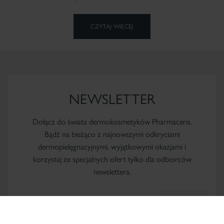
CZYTAJ WIĘCEJ
NEWSLETTER
Dołącz do świata dermokosmetyków Pharmaceris.
Bądź na bieżąco z najnowszymi odkryciami
dermopielęgnacyjnymi, wyjątkowymi okazjami i
korzystaj ze specjalnych ofert tylko dla odbiorców
newslettera.
Subskrybuj
Adres e-mail