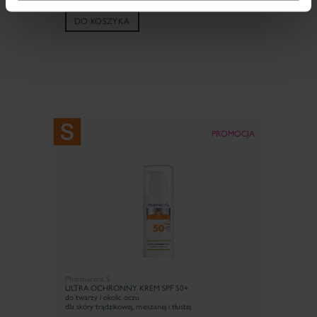
DO KOSZYKA
PROMOCJA
Pharmaceris S
ULTRA OCHRONNY KREM SPF 50+
do twarzy i okolic oczu
dla skóry trądzikowej, mieszanej i tłustej