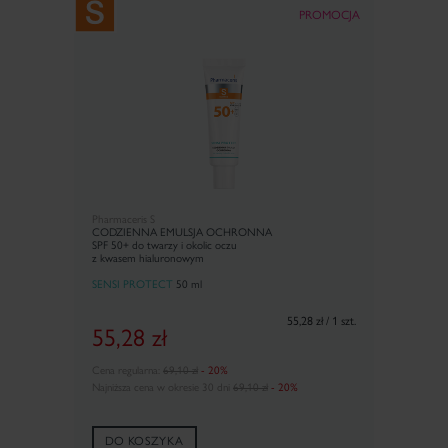
PROMOCJA
Pharmaceris S
CODZIENNA EMULSJA OCHRONNA
SPF 50+
do twarzy i okolic oczu
z kwasem hialuronowym
SENSI PROTECT
50 ml
55,28 zł / 1 szt.
55,28
zł
Cena regularna:
69,10 zł
- 20%
Najniższa cena w okresie 30 dni
69,10 zł
- 20%
DO KOSZYKA