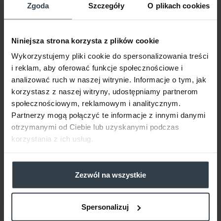
Zgoda
Szczegóły
O plikach cookies
PROMOCJA
Niniejsza strona korzysta z plików cookie
Wykorzystujemy pliki cookie do spersonalizowania treści
i reklam, aby oferować funkcje społecznościowe i
analizować ruch w naszej witrynie. Informacje o tym, jak
korzystasz z naszej witryny, udostępniamy partnerom
społecznościowym, reklamowym i analitycznym.
Partnerzy mogą połączyć te informacje z innymi danymi
otrzymanymi od Ciebie lub uzyskanymi podczas
Pharmaceris S
ULTRA OCHRONNY KREM
korzystania z ich usług.
SPF 50+ do twarzy
dla skóry naczynkowej i z trądzikiem różowatym
CAPILAR PROTECT
50 ml
Zezwól na wszystkie
56,32 zł / 1 szt.
56,32
zł
Cena regularna:
70,40 zł
- 20%
Spersonalizuj
Najniższa cena w okresie 30 dni
70,40 zł
- 20%