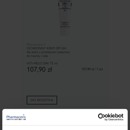
Pharmaceris V
OCHRONNY KREM SPF 50+
dla skóry z problemem bielactwa
do twarzy i ciała
VITI-MELO DAY
75 ml
107,90
zł
107,90 zł / 1 szt.
DO KOSZYKA