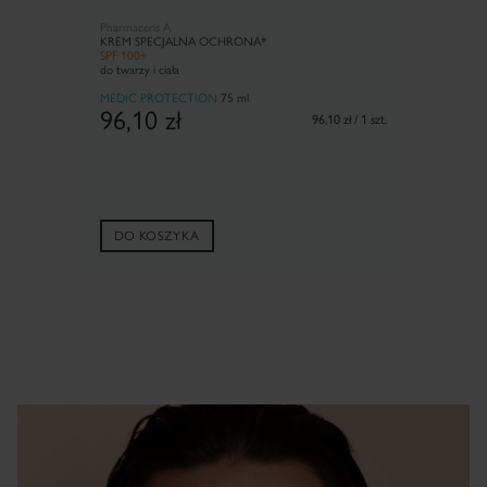
Pharmaceris A
KREM SPECJALNA OCHRONA*
SPF 100+
×
do twarzy i ciała
MEDIC PROTECTION
75 ml
96,10
zł
96,10 zł / 1 szt.
DO KOSZYKA