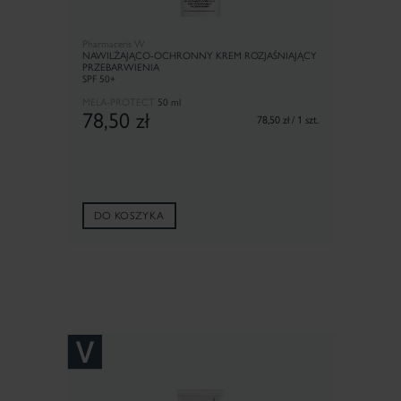
Pharmaceris W
NAWILŻAJĄCO-OCHRONNY KREM ROZJAŚNIAJĄCY
PRZEBARWIENIA
SPF 50+
MELA-PROTECT
50 ml
78,50
zł
78,50 zł / 1 szt.
DO KOSZYKA