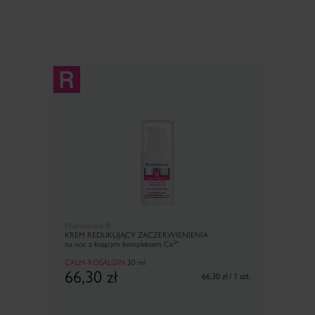
Pharmaceris R
KREM REDUKUJĄCY ZACZERWIENIENIA
2+
na noc z kojącym kompleksem Ca
CALM-ROSALGIN
30 ml
66,30
zł
66,30 zł / 1 szt.