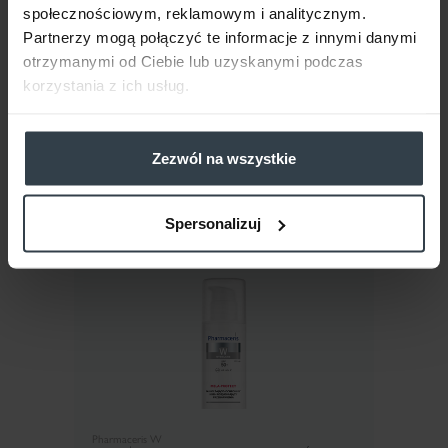
społecznościowym, reklamowym i analitycznym.
Partnerzy mogą połączyć te informacje z innymi danymi
otrzymanymi od Ciebie lub uzyskanymi podczas
DO KOSZYKA
korzystania z ich usług.
Zezwól na wszystkie
Spersonalizuj
NOWOŚĆ
Pharmaceris W