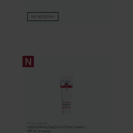
DO KOSZYKA
Pharmaceris N
KREM NAWILŻAJĄCO-WZMACNIAJĄCY
SPF 20 do twarzy