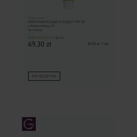
Pharmaceris T
KREM NAWILŻAJĄCO-KOJĄCY SPF 50
z fotoprotekcją UV
do twarzy
SEBO-MOISTATIC
50 ml
69,30
zł
69,30 zł / 1 szt.
DO KOSZYKA