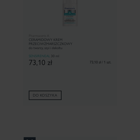
Pharmaceris A
CERAMIDOWY KREM
PRZECIW­ZMARSZCZKOWY
do twarzy, szyi i dekoltu
SENSIRENEAL
30 ml
73,10
zł
73,10 zł / 1 szt.
DO KOSZYKA