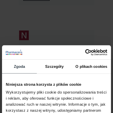
Zgoda
Szczegóły
O plikach cookies
Niniejsza strona korzysta z plików cookie
Pharmaceris N
INTENSYWNY KREM ODŻYWCZY
Wykorzystujemy pliki cookie do spersonalizowania treści
do twarzy
i reklam, aby oferować funkcje społecznościowe i
NUTRI-CAPILARIL
50 ml
analizować ruch w naszej witrynie. Informacje o tym, jak
67,50
zł
67,50 zł / 1 szt.
korzystasz z naszej witryny, udostępniamy partnerom