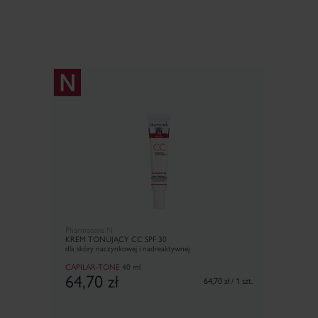
Pharmaceris N
KREM TONUJĄCY CC SPF 30
dla skóry naczynkowej i nadreaktywnej
CAPILAR-TONE
40 ml
64,70
zł
64,70 zł / 1 szt.