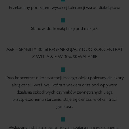
Przebadany pod kątem wysokiej tolerancji wśród diabetyków.
Stanowi doskonałą bazę pod makijaż.
A&E – SENSILIX 30 ml REGENERUJĄCY DUO KONCENTRAT
Z WIT. A & E W 30% SKWALANIE
Duo koncentrat o konsystencji lekkiego olejku polecany dla skóry
alergicznej i wrażliwej, która z wiekiem oraz pod wpływem
działania szkodliwych czynników zewnętrznych ulega
przyspieszonemu starzeniu, staje się cieńsza, wiotka i traci
gładkość.
Wskazany jest jako kuracja przyspieszająca proces regeneracji