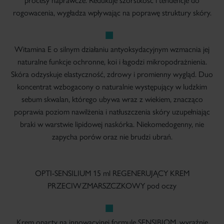
procesy naprawcze. Redukuje szorstkość i tendencje do
rogowacenia, wygładza wpływając na poprawę struktury skóry.
Witamina E o silnym działaniu antyoksydacyjnym wzmacnia jej
naturalne funkcje ochronne, koi i łagodzi mikropodrażnienia.
Skóra odzyskuje elastyczność, zdrowy i promienny wygląd. Duo
koncentrat wzbogacony o naturalnie występujący w ludzkim
sebum skwalan, którego ubywa wraz z wiekiem, znacząco
poprawia poziom nawilżenia i natłuszczenia skóry uzupełniając
braki w warstwie lipidowej naskórka. Niekomedogenny, nie
zapycha porów oraz nie brudzi ubrań.
OPTI-SENSILIUM 15 ml REGENERUJĄCY KREM
PRZECIWZMARSZCZKOWY pod oczy
Krem oparty na innowacyjnej formule SENSIBIOM, wyraźnie