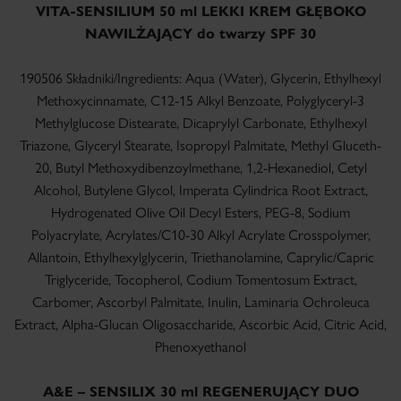
VITA-SENSILIUM 50 ml LEKKI KREM GŁĘBOKO
NAWILŻAJĄCY do twarzy SPF 30
190506 Składniki/Ingredients: Aqua (Water), Glycerin, Ethylhexyl
Methoxycinnamate, C12-15 Alkyl Benzoate, Polyglyceryl-3
Methylglucose Distearate, Dicaprylyl Carbonate, Ethylhexyl
Triazone, Glyceryl Stearate, Isopropyl Palmitate, Methyl Gluceth-
20, Butyl Methoxydibenzoylmethane, 1,2-Hexanediol, Cetyl
×
Alcohol, Butylene Glycol, Imperata Cylindrica Root Extract,
Hydrogenated Olive Oil Decyl Esters, PEG-8, Sodium
Polyacrylate, Acrylates/C10-30 Alkyl Acrylate Crosspolymer,
Allantoin, Ethylhexylglycerin, Triethanolamine, Caprylic/Capric
Triglyceride, Tocopherol, Codium Tomentosum Extract,
Carbomer, Ascorbyl Palmitate, Inulin, Laminaria Ochroleuca
Extract, Alpha-Glucan Oligosaccharide, Ascorbic Acid, Citric Acid,
Phenoxyethanol
A&E – SENSILIX 30 ml REGENERUJĄCY DUO