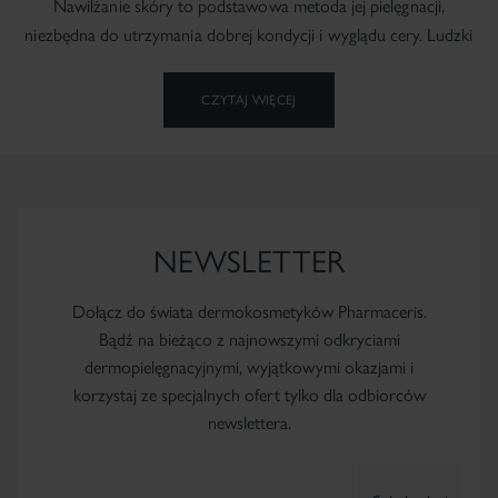
Nawilżanie skóry to podstawowa metoda jej pielęgnacji,
niezbędna do utrzymania dobrej kondycji i wyglądu cery. Ludzki
organizm składa się w dużej części z wody, a jej parowanie przez
naskórek osłabia stan skóry, powodując przesuszenie, napięcie
CZYTAJ WIĘCEJ
i łuszczenie się.
NEWSLETTER
Dołącz do świata dermokosmetyków Pharmaceris.
Bądź na bieżąco z najnowszymi odkryciami
dermopielęgnacyjnymi, wyjątkowymi okazjami i
korzystaj ze specjalnych ofert tylko dla odbiorców
newslettera.