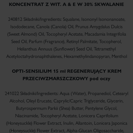
KONCENTRAT Z WIT. A & E W 30% SKWALANIE
240812 Składniki/Ingredients: Squalane, Isononyl Isononanoate,
Isododecane, Canola (Canola) Oil, Prunus Amygdalus Dulcis
(Sweet Almond) Oil, Tocopheryl Acetate, Macadamia Integrifolia
Seed Oil, Parfum (Fragrance), Retinyl Palmitate, Tocopherol,
Helianthus Annuus (Sunflower) Seed Oil, Tetramethyl
Acetyloctahydronaphthalenes, Hexamethylindanopyran, Menthol
OPTI-SENSILIUM 15 ml REGENERUJĄCY KREM
PRZECIW­ZMARSZCZKOWY pod oczy
241022 Składniki/Ingredients: Aqua (Water), Propanediol, Cetearyl
Alcohol, Oleyl Erucate, Caprylic/Capric Triglyceride, Glycerin,
Butyrospermum Parkii (Shea) Butter, Pentylene Glycol,
Niacinamide, Tocopheryl Acetate, Lonicera Caprifolium
(Honeysuckle) Flower Extract, Inulin, Allantoin, Lonicera Japonica
(Honeysuckle) Flower Extract, Alpha-Glucan Oligosaccharide,