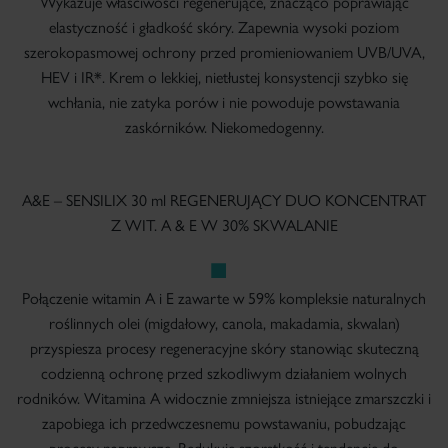
Wykazuje właściwości regenerujące, znacząco poprawiając
elastyczność i gładkość skóry. Zapewnia wysoki poziom
szerokopasmowej ochrony przed promieniowaniem UVB/UVA,
HEV i IR*. Krem o lekkiej, nietłustej konsystencji szybko się
wchłania, nie zatyka porów i nie powoduje powstawania
zaskórników. Niekomedogenny.
A&E – SENSILIX 30 ml REGENERUJĄCY DUO KONCENTRAT
Z WIT. A & E W 30% SKWALANIE
Połączenie witamin A i E zawarte w 59% kompleksie naturalnych
roślinnych olei (migdałowy, canola, makadamia, skwalan)
przyspiesza procesy regeneracyjne skóry stanowiąc skuteczną
codzienną ochronę przed szkodliwym działaniem wolnych
rodników. Witamina A widocznie zmniejsza istniejące zmarszczki i
zapobiega ich przedwczesnemu powstawaniu, pobudzając