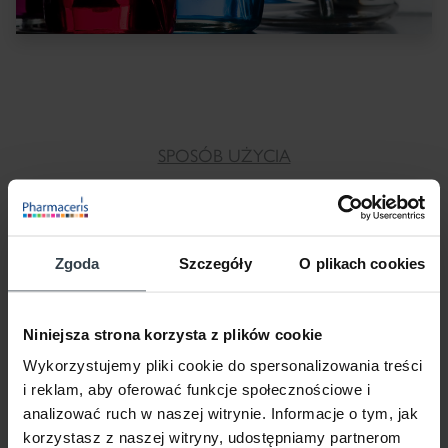
SPOSÓB UŻYCIA
VITA-SENSILIUM 50 ml
LEKKI KREM GŁĘBOKO
NAWILŻAJĄCY do twarzy SPF 30
Zgoda
Szczegóły
O plikach cookies
Oczyścić skórę twarzy przy użyciu preparatów z serii
Pharmaceris A, a następnie rozprowadzić krem.
Niniejsza strona korzysta z plików cookie
Wykorzystujemy pliki cookie do spersonalizowania treści
i reklam, aby oferować funkcje społecznościowe i
Stosować codziennie według potrzeb.
analizować ruch w naszej witrynie. Informacje o tym, jak
korzystasz z naszej witryny, udostępniamy partnerom