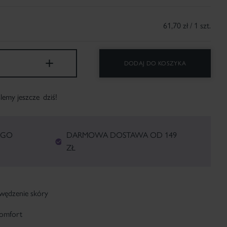
61,70 zł / 1 szt.
+
DODAJ DO KOSZYKA
ślemy jeszcze
dziś!
EGO
DARMOWA DOSTAWA OD 149
ZŁ
swędzenie skóry
komfort