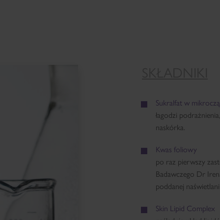
SKŁADNIKI
Sukralfat w mikrocz
łagodzi podrażnieni
naskórka.
Kwas foliowy
po raz pierwszy za
Badawczego Dr Irena
poddanej naświetlan
Skin Lipid Complex