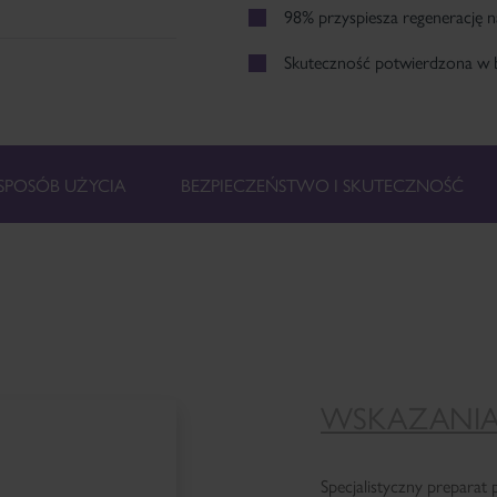
98% przyspiesza regenerację 
Skuteczność potwierdzona w b
SPOSÓB UŻYCIA
BEZPIECZEŃSTWO I SKUTECZNOŚĆ
WSKAZANI
Specjalistyczny preparat 