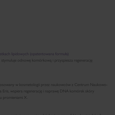
ąstkach lipidowych (opatentowana formuła)
a, stymuluje odnowę komórkową i przyspiesza regenerację
stosowany w kosmetologii przez naukowców z Centrum Naukowo-
 Eris, wspiera regenerację i naprawę DNA komórek skóry
iu promieniami X.