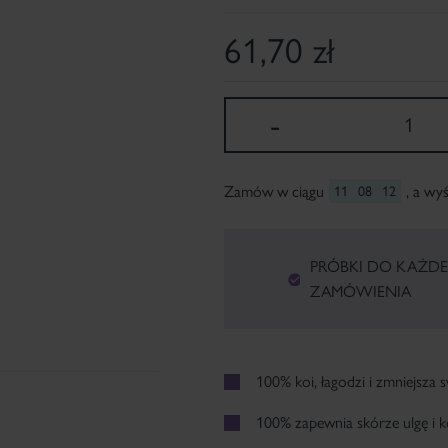
61,70
zł
-
1
Zamów w ciągu
, a wy
11
08
11
PRÓBKI DO KAŻD
ZAMÓWIENIA
100% koi, łagodzi i zmniejsza 
100% zapewnia skórze ulgę i 