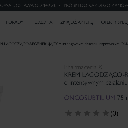
OWA DOSTAWA OD 149 ZŁ
PRÓBKI DO KAŻDEGO ZAMÓW
HARMACERIS S -20%
PHARMACERIS A Z
Macierzyństwo
Wybielanie
Różowaty
X-RAYS -
Psoriasis -
PREZENTEM
przebarwień
trądzik
skóra po
problem
BADANIA I INNOWACJE
radioterapii
łuszczycy
PORADY
FILOZOFIA
ZNAJDŹ APTEKĘ
OFERTY SPEC
REM ŁAGODZĄCO-REGENERUJĄCY o intensywnym działaniu naprawczym ON
Pharmaceris X
KREM ŁAGODZĄCO-R
o intensywnym działani
ONCOSUBTILIUM
75 
(0)