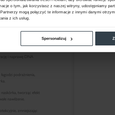
ormacje o tym, jak korzystasz z naszej witryny, udostępniamy p
Partnerzy mogą połączyć te informacje z innymi danymi otrzym
nia z ich usług.
ia onkologicznego,
, zaczerwienienie,
Spersonalizuj
Z
rzez naukowców z
rację i naprawę DNA
łagodzi podrażnienia,
rka.
 naskórka, tworząc efekt
ałe nawilżenie.
otekcyjnie, zmniejszając