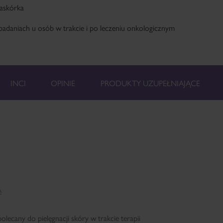
naskórka
adaniach u osób w trakcie i po leczeniu onkologicznym
INCI
OPINIE
PRODUKTY UZUPEŁNIAJĄCE
A
polecany do pielęgnacji skóry w trakcie terapii