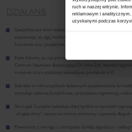
ruch w naszej witrynie. Inf
DZIAŁANIE
reklamowym i analitycznym. 
uzyskanymi podczas korzysta
Specjalistyczny krem wspiera regenerację skóry podczas leczen
zapewniając jej ulgę, komfort i zmniejszając suchość, swędzenie
łuszczenie oraz przebarwienia pozapalne**.
Kwas foliowy, po raz pierwszy zastosowany w kosmetologii p
Centrum Naukowo-Badawczego Dr Irena Eris, wspiera regene
komórek skóry poddanej naświetlaniu promieniami X.
Sukralfat w mikrocząstkach lipidowych (opatentowana formuła) 
stymuluje odnowę komórkową i przyspiesza regenerację naskó
Skin Lipid Complex naśladuje układ lipidów w warstwie rogowej
„drugiej skóry”, wzmacnia barierę ochronną i zapewnia długotrw
Flawonoidy z wyciągu z ostropestu działają łagodząco i radiopr