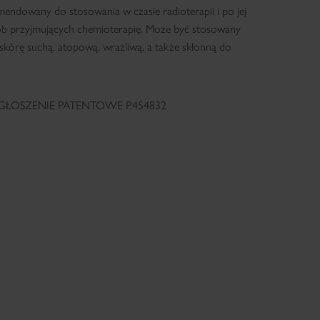
endowany do stosowania w czasie radioterapii i po jej
ób przyjmujących chemioterapię. Może być stosowany
skórę suchą, atopową, wrażliwą, a także skłonną do
ZGŁOSZENIE PATENTOWE P.454832