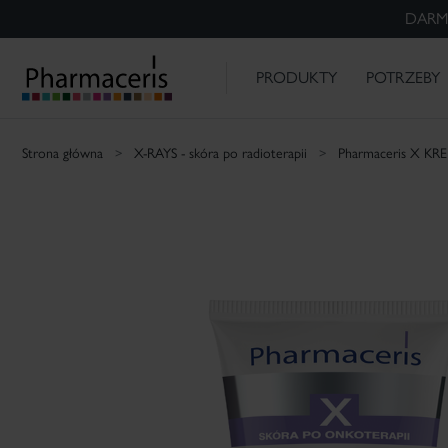
DARM
ZESTAWY
PHARMACERIS H -20%
P
MAKIJAŻ MEDYCZNY
EMOTOPIC -
Naczynka
Alergiczna i
Trądzik
DS -
PHARMACERIS -
skóra sucha i
wrażliwa skóra
łojotokowe
O NAS
ODKRYWAM
atopowa
zapalenie skóry
PRODUKTY
POTRZEBY
Szukaj
Strona główna
X-RAYS - skóra po radioterapii
Pharmaceris X K