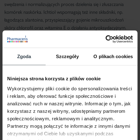
swędzenia i normalizujących proces dzielenia się i złuszczania
komórek naskórka. Ichtiol wspomagają też inne składniki, np.
łagodząca alantoina, przyspieszający gojenie mikrouszkodzeń
skóry
chlorofil
oraz
witamina E
o działaniu antyoksydacyjnym.
Specjalnie skomponowane receptury
(bez parabenów i
alergenów)
zapewniają właściwą pielęgnację skóry dotkniętej
problemem łuszczycy oraz umożliwiają wydłużenie okresu remisji
Zgoda
Szczegóły
O plikach cookies
zmian. Preparaty zostały przebadane klinicznie pod kontrolą
lekarzy dermatologów na skórze z problemem łuszczycy. W skład
serii
Pharmaceris P
wchodzą trzy produkty
Niniejsza strona korzysta z plików cookie
do
oczyszczania
i
pielęgnacji
twarzy oraz ciała.
Wykorzystujemy pliki cookie do spersonalizowania treści
i reklam, aby oferować funkcje społecznościowe i
Co warto podkreślić, w przeciwieństwie do typowych maści
analizować ruch w naszej witrynie. Informacje o tym, jak
leczniczych dermokosmetyki
Pharmaceris P
mają wiele walorów
korzystasz z naszej witryny, udostępniamy partnerom
kosmetycznych
(przyjemną konsystencję, która pozwala na łatwą
społecznościowym, reklamowym i analitycznym.
aplikację, szybko wchłaniającą się formułę, co umożliwia wykonanie
Partnerzy mogą połączyć te informacje z innymi danymi
makijażu po nałożeniu kremu na dzień etc.)
. Pacjentom zaleca się
otrzymanymi od Ciebie lub uzyskanymi podczas
stosowanie specjalistycznych dermokosmetyków jako wsparcie