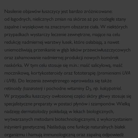
Nasilenie objawów łuszczycy jest bardzo zróżnicowane:
od łagodnych, nielicznych zmian na skórze aż po rozległe stany
zapalne i wysiękowe na znacznym obszarze ciała. W niektórych
przypadkach wystarczy leczenie zewnętrzne, mające na celu
redukcję nadmiernej warstwy łusek, które osłabiają, a nawet
uniemożliwiają przenikanie w głąb leków przewciwłuszczycowych
oraz zahamowanie nadmiernej produkcji nowych komórek
naskórka. W tym celu stosuje się m.in.: maść salicylową, maść
mocznikową, kortykosteroidy oraz fototerapię
(promieniami UVA
i UVB)
. Do leczenia zewnętrznego wprowadza się także
retinoidy
(tazaroten)
i pochodne
witaminy D
,
np. kalcypotriol
.
3
W przypadku łuszczycy owłosionej części skóry głowy stosuje się
specjalistyczne preparaty w postaci płynów i szamponów. Wielką
nadzieję dermatolodzy pokładają w lekach biologicznych,
wytwarzanych metodami biotechnologicznymi, z wykorzystaniem
inżynierii genetycznej. Naśladują one funkcje naturalnych białek
organizmu i hamują immunologiczną oraz zapalną odpowiedź