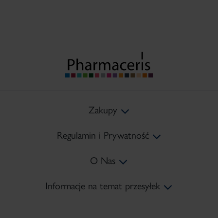
×
Zakupy
Regulamin i Prywatność
Koszty Dostawy
O Nas
Metody Płatności
Regulamin
Informacje na temat przesyłek
Zwroty
Polityka prywatności
Mapa Strony
tel:
+48 22 378 45 10
Reklamacje
Polityka Cookies
Kontakt