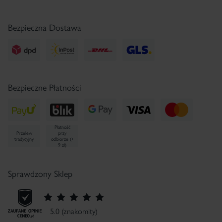
e-mail:
sklep@pharmaceris.com
Regulamin Newsletter
Serwis Prasowy
Bezpieczna Dostawa
Bezpieczne Płatności
Płatność
Przelew
przy
tradycyjny
odbiorze (+
9 zł)
Sprawdzony Sklep
5.0 (znakomity)