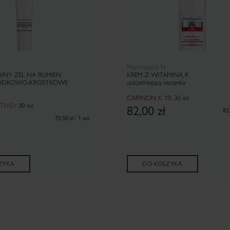
Pharmaceris N
WNY ŻEL NA RUMIEŃ
KREM Z WITAMINĄ K
RUDKOWO-KROSTKOWE
uszczelniającą naczynka
CAPINON K 1%
30 ml
TIVE+
3
0 ml
82,00
zł
82,
70,50 zł / 1 szt.
ZYKA
DO KOSZYKA