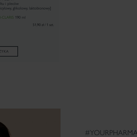
oltu i pleców
cylowy, glikolowy, laktobionowy]
-CLARIS
190 ml
51,90 zł / 1 szt.
ZYKA
#YOURPHARMA