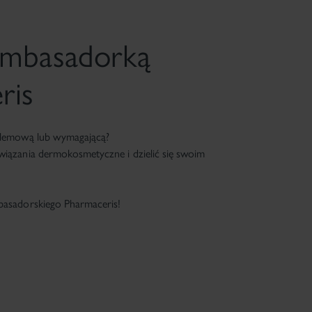
Ambasadorką
ris
blemową lub wymagającą?
iązania dermokosmetyczne i dzielić się swoim
basadorskiego Pharmaceris!