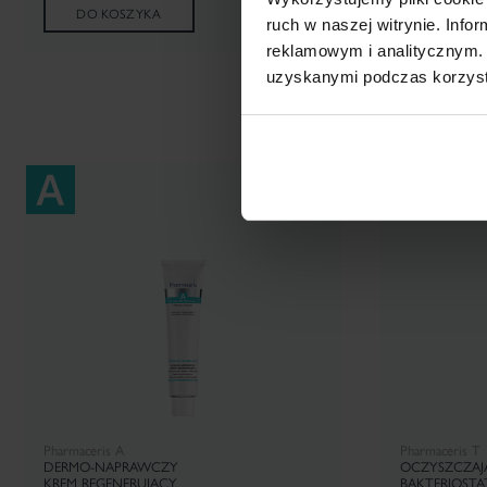
DO KOSZYKA
DO KOS
ruch w naszej witrynie. Inf
reklamowym i analitycznym. 
uzyskanymi podczas korzysta
Pharmaceris A
Pharmaceris T
DERMO-NAPRAWCZY
OCZYSZCZAJ
KREM REGENERUJĄCY
BAKTERIOST