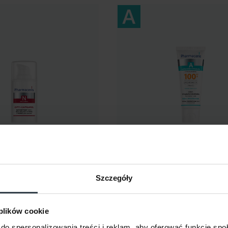
Pharmaceris A
 KREM REDUKUJĄCY
KREM SPECJALNA OCHRONA*
I pod oczami
SPF 100+
do twarzy i ciała
IL
15 ml
MEDIC PROTECTION
75 ml
Szczegóły
65,90 zł / 1 szt.
96,10
zł
96,
 plików cookie
do spersonalizowania treści i reklam, aby oferować funkcje sp