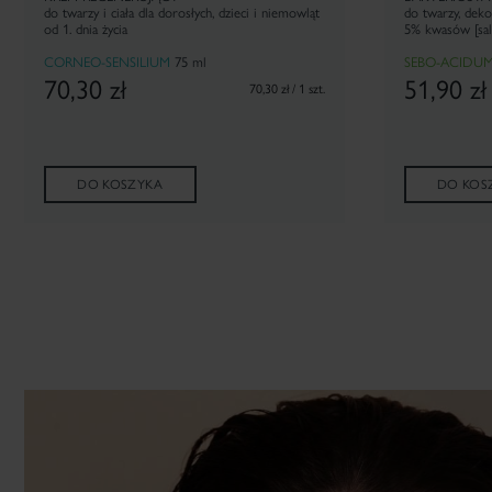
do twarzy i ciała dla dorosłych, dzieci i niemowląt
do twarzy, dek
od 1. dnia życia
5% kwasów [sali
CORNEO-SENSILIUM
75 ml
SEBO-ACIDUM
70,30
zł
51,90
zł
70,30 zł / 1 szt.
DO KOSZYKA
DO KOS