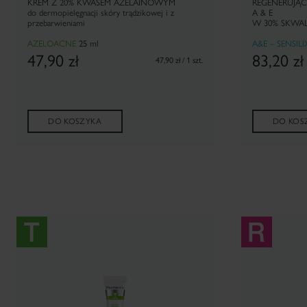
KREM Z 20% KWASEM AZELAINOWYM
REGENERUJĄC
do dermopielęgnacji skóry trądzikowej i z
A & E
przebarwieniami
W 30% SKWAL
AZELOACNE
25
ml
A&E – SENSILI
47,90
zł
83,20
zł
47,90 zł / 1 szt.
DO KOSZYKA
DO KOS