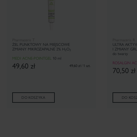
Pharmaceris T
Pharmaceris R
ŻEL PUNKTOWY NA MIEJSCOWE
ULTRA AKTY
ZMIANY MIKROZAPALNE 2% H
O
I ZMIANY G
2
2
do twarzy
MEDI ACNE-POINTGEL
10 ml
ROSALGIN AC
49,60
zł
49,60 zł / 1 szt.
70,50
zł
DO KOSZYKA
DO KOS