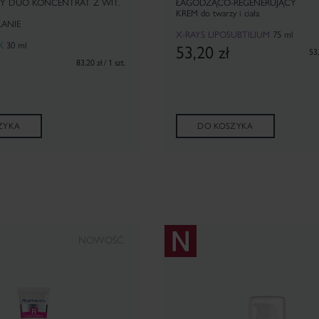
Y DUO KONCENTRAT Z WIT.
ŁAGODZĄCO-REGENERUJĄCY
KREM do twarzy i ciała
ANIE
X-RAYS LIPOSUBTILIUM
75 ml
X
30 ml
53,20
zł
53,
83,20 zł / 1 szt.
ZYKA
DO KOSZYKA
NOWOŚĆ