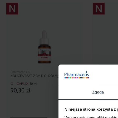
Pharmaceris N
Pharmaceris N
KONCENTRAT Z WIT. C 1200 mg
INTENSYWNY
CIENIE I WORK
C – CAPILIX
30 ml
OPTI-CAPILAR
90,30
zł
90,30 zł / 1 szt.
Zgoda
65,90
zł
Niniejsza strona korzysta z
Wykorzystujemy pliki cookie 