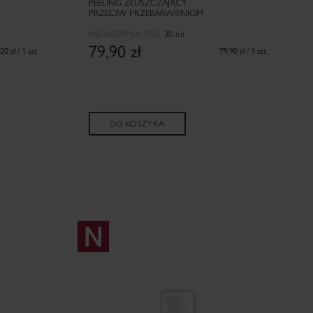
PEELING ZŁUSZCZAJĄCY
PRZECIW PRZEBARWIENIOM
MELADERMIX PEEL
30 ml
79,90
zł
20 zł / 1 szt.
79,90 zł / 1 szt.
DO KOSZYKA