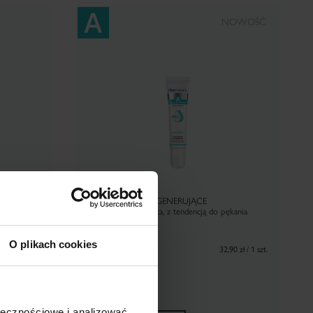
NOWOŚĆ
Pharmaceris A
ULTRA-SERUM REGENERUJĄCE
na spierzchnięte usta, z tendencją do pękania
LIP-NUTRIN
15 ml
O plikach cookies
32,90
zł
32,90 zł / 1 szt.
10 zł / 1 szt.
ołecznościowe i analizować