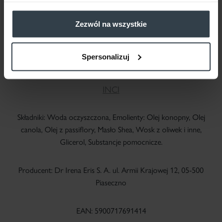
Zezwól na wszystkie
Spersonalizuj
INCI
Składniki: Woda oczyszczona, Emolienty: Olej konopny, Olej
canola, Olej z passiflory, Masło Shea, Wosk z oliwek i inne,
Glicerol, Substancje pomocnicze.
Producent: Dr Irena Eris S. A. ul. Armii Krajowej 12, 05-500
Piaseczno
EAN: 5900717691414