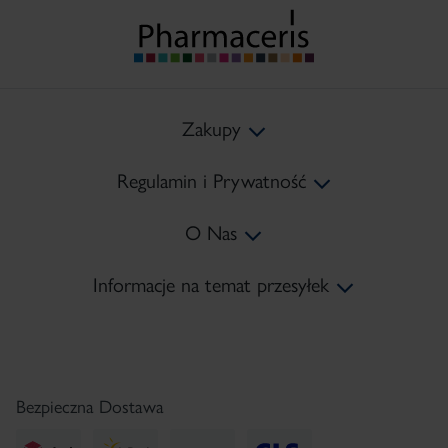
Zakupy
Regulamin i Prywatność
Koszty Dostawy
O Nas
Metody Płatności
Regulamin
Informacje na temat przesyłek
Zwroty
Polityka prywatności
Mapa Strony
tel:
+48 22 378 45 10
Reklamacje
Polityka Cookies
Kontakt
e-mail:
sklep@pharmaceris.com
Regulamin Newsletter
Serwis Prasowy
Bezpieczna Dostawa