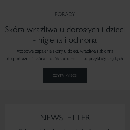
PORADY
Skóra wrażliwa u dorosłych i dzieci
- higiena i ochrona
Atopowe zapalenie skóry u dzieci, wrażliwa i skłonna
do podrażnień skóra u osób dorosłych – to przykłady częstych
problemów, które wymagają dużej dyscypliny, związanej
z profilaktyką i łagodzeniem już istniejących zmian.
CZYTAJ WIĘCEJ
NEWSLETTER