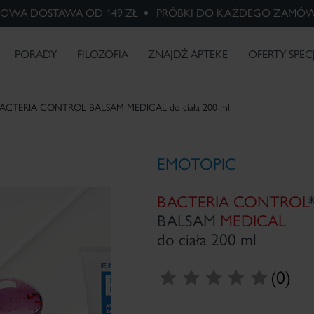
OWA DOSTAWA OD 149 ZŁ
PRÓBKI DO KAŻDEGO ZAMÓW
HARMACERIS S -20%
PHARMACERIS A Z
Macierzyństwo
Wybielanie
Różowaty
X-RAYS -
Psoriasis -
PREZENTEM
przebarwień
trądzik
skóra po
problem
BADANIA I INNOWACJE
radioterapii
łuszczycy
PORADY
FILOZOFIA
ZNAJDŹ APTEKĘ
OFERTY SPEC
ACTERIA CONTROL BALSAM MEDICAL do ciała 200 ml
EMOTOPIC
BACTERIA CONTROL
BALSAM
MEDICAL
do ciała 200 ml
(0)