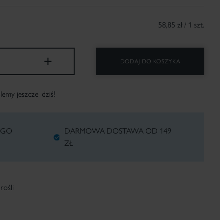
58,85 zł / 1 szt.
+
DODAJ DO KOSZYKA
ślemy jeszcze
dziś!
EGO
DARMOWA DOSTAWA OD 149
ZŁ
rośli