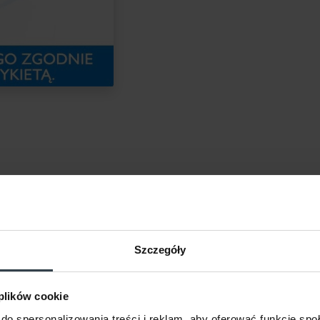
Szczegóły
objawów chorobowych
paleniu skóry.
 plików cookie
w zaostrzeń AZS.
do spersonalizowania treści i reklam, aby oferować funkcje sp