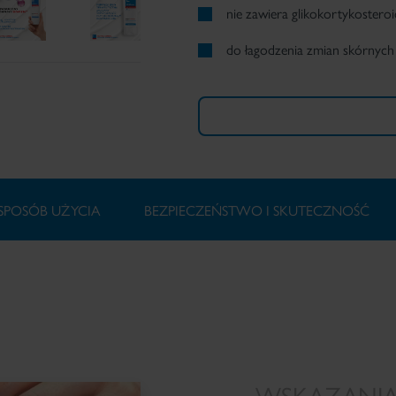
nie zawiera glikokortykostero
do łagodzenia zmian skórnyc
SPOSÓB UŻYCIA
BEZPIECZEŃSTWO I SKUTECZNOŚĆ