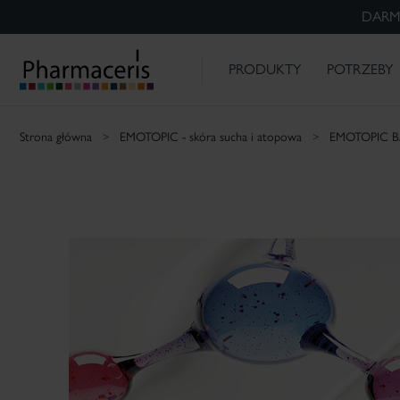
DARM
ZESTAWY
PHARMACERIS H -20%
P
MAKIJAŻ MEDYCZNY
EMOTOPIC -
Naczynka
Alergiczna i
Trądzik
DS -
PHARMACERIS -
skóra sucha i
wrażliwa skóra
łojotokowe
O NAS
ODKRYWAM
atopowa
zapalenie skóry
PRODUKTY
POTRZEBY
Szukaj
Strona główna
EMOTOPIC - skóra sucha i atopowa
EMOTOPIC B