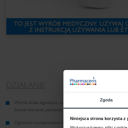
DZIAŁANIE
Zgoda
Wyrób działa łagodząco, zmniejszając nasilenie istniejących 
(zaczerwienienie, pieczenie i uporczywy świąd) w atopowym za
Niniejsza strona korzysta z
Ogranicza występowanie reakcji skórnych przy leczeniu stanó
Wykorzystujemy pliki cookie 