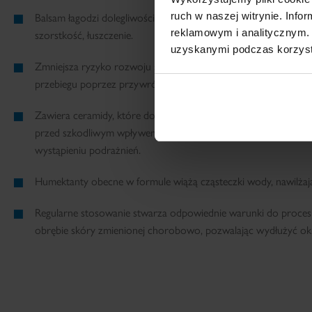
ruch w naszej witrynie. Inf
Balsam łagodzi dolegliwości wynikające z nadmiernego przesuszen
reklamowym i analitycznym. 
szorstkość, łuszczenie.
uzyskanymi podczas korzysta
Zmniejsza ryzyko rozwoju stanów zapalnych u pacjentów z A
przebiegu poprzez przywrócenie funkcji barierowej naskórka.
Zawiera ceramidy, które dodatkowo wzmacniają działanie barie
przed szkodliwym wpływem alergenów i drobnoustrojów oraz 
wystąpieniu podrażnień.
Humektanty obecne w formule wiążą cząsteczki wody, nawilżają
Regularne stosowanie stwarza odpowiednie warunki do procesu
obrębie skóry zmienionej chorobowo, pozwalając wydłużyć okr