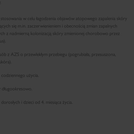
A
stosowania w celu łagodzenia objawów atopowego zapalenia skóry
ących się m.in. zaczerwienieniem i obecnością zmian zapalnych
cych z nadmierną kolonizacją skóry zmienionej chorobowo przez
us).
osób z AZS o przewlekłym przebiegu (pogrubiała, przesuszona,
skóra).
codziennego użycia.
 długookresowo.
rosłych i dzieci od 4. miesiąca życia.