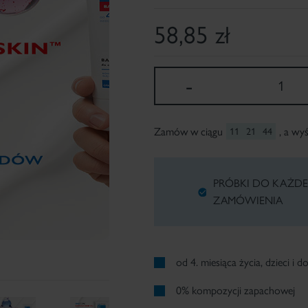
58,85
zł
-
1
Zamów w ciągu
, a wy
11
21
42
PRÓBKI DO KAŻD
ZAMÓWIENIA
od 4. miesiąca życia, dzieci i do
0% kompozycji zapachowej