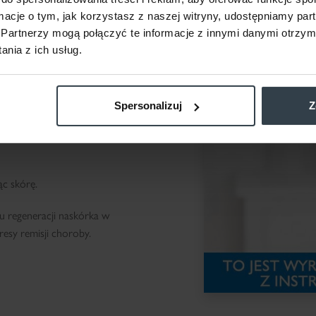
ormacje o tym, jak korzystasz z naszej witryny, udostępniamy p
ia, takie jak:
Partnerzy mogą połączyć te informacje z innymi danymi otrzym
nia z ich usług.
ZS o przewlekłym
Spersonalizuj
Z
rowe, zabezpieczając
zapobiegając
c skórę.
 regeneracji naskórka w
esy remisji choroby.