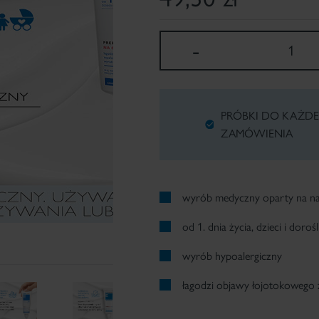
-
1
PRÓBKI DO KAŻD
ZAMÓWIENIA
wyrób medyczny oparty na nat
od 1. dnia życia, dzieci i dorośl
wyrób hypoalergiczny
łagodzi objawy łojotokowego 