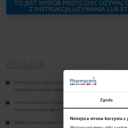
DZIAŁANIE
Wyrób łagodzi objawy ciemieniuchy, zapobiega nasileniu się z
optymalizuje procesy złuszczania.
Zgoda
Wysoce skuteczna formuła preparatu pozwala uzyskać efekt 
oczyszczenia skóry głowy na obszarze występujących zmian.
Niniejsza strona korzysta z
Składniki wykorzystane w recepturze wyraźnie zmiękczają naskór
Wykorzystujemy pliki cookie 