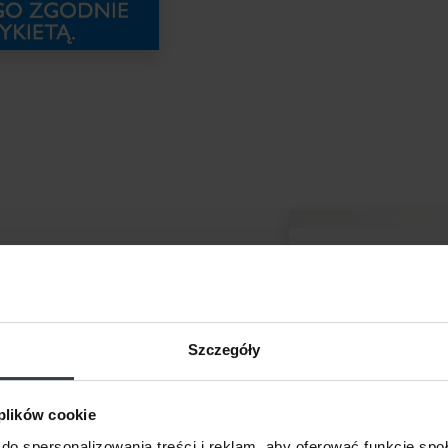
mian i nawrotów oraz
Szczegóły
natychmiastowego
 plików cookie
ek, ułatwiając eliminację
do spersonalizowania treści i reklam, aby oferować funkcje sp