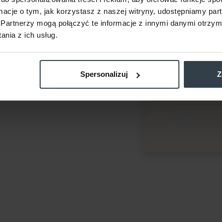
ormacje o tym, jak korzystasz z naszej witryny, udostępniamy p
Partnerzy mogą połączyć te informacje z innymi danymi otrzym
rzy barierę mechaniczną,
nia z ich usług.
yskuje odpowiedni poziom
rierę ochronną naskórka
Spersonalizuj
Z