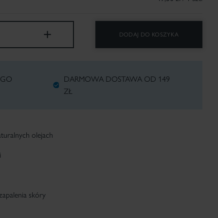
+
DODAJ DO KOSZYKA
EGO
DARMOWA DOSTAWA OD 149
ZŁ
uralnych olejach
i
zapalenia skóry