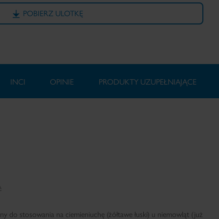
POBIERZ ULOTKĘ
INCI
OPINIE
PRODUKTY UZUPEŁNIAJĄCE
A
y do stosowania na ciemieniuchę (żółtawe łuski) u niemowląt (już