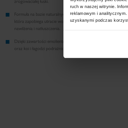
zrogowaciałej łuski.
ruch w naszej witrynie. Inf
reklamowym i analitycznym. 
Formuła na bazie naturalnych olejów, konopnego i canola, two
uzyskanymi podczas korzysta
która zapobiega utracie wody z naskórka, przez co skóra odz
nawilżenia i natłuszczenia.
Dzięki zawartości emolientów preparat wzmacnia naturalną ba
oraz koi i łagodzi podrażnioną skórę głowy dziecka.