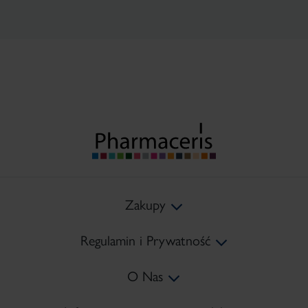
Zakupy
Regulamin i Prywatność
Koszty Dostawy
O Nas
Metody Płatności
Regulamin