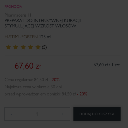
PROMOCJA
Pharmaceris H
PREPARAT DO INTENSYWNEJ KURACJI
STYMULUJĄCEJ WZROST WŁOSÓW
H-STIMUFORTEN
125 ml
(5)
67,60
zł
67,60 zł / 1 szt.
Cena regularna:
84,50
zł
- 20%
Najniższa cena w okresie 30 dni
przed wprowadzeniem obniżki:
84,50 zł
- 20%
-
1
+
DODAJ DO KOSZYKA