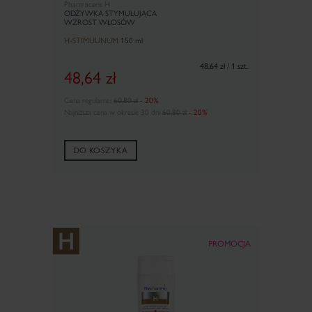
Pharmaceris H
ODŻYWKA STYMULUJĄCA
WZROST WŁOSÓW
H-STIMULINUM
150 ml
48,64 zł / 1 szt.
48,64
zł
Cena regularna:
60,80 zł
- 20%
Najniższa cena w okresie 30 dni
60,80 zł
- 20%
DO KOSZYKA
PROMOCJA