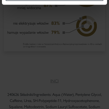
INCI
240626 Składniki/Ingredients: Aqua (Water), Pentylene Glycol,
Caffeine, Urea, SH-Polypeptide-11, Hydroxyacetophenone,
Squalane, Maltodextrin, Sodium Lauryl Sulfoacetate, Sodium