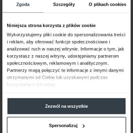
Zgoda
Szczegóły
O plikach cookies
przebadany dermatologicznie
Niniejsza strona korzysta z plików cookie
Skuteczność potwierdzona w badaniach na
Wykorzystujemy pliki cookie do spersonalizowania treści
wrażliwej skórze głowy*
i reklam, aby oferować funkcje społecznościowe i
analizować ruch w naszej witrynie. Informacje o tym, jak
korzystasz z naszej witryny, udostępniamy partnerom
Wysoką skuteczność preparatów Pharmaceris H gwarantuje
społecznościowym, reklamowym i analitycznym.
opatentowana formuła przenikania naturalnego czynnika wzrostu
Partnerzy mogą połączyć te informacje z innymi danymi
FGF w głąb mieszka włosowego. Dzięki temu składniki kompleksu
otrzymanymi od Ciebie lub uzyskanymi podczas
działają na poziomie komórkowym aktywując geny
korzystania z ich usług.
odpowiedzialne za proces budowy nowego włosa.
Zezwól na wszystkie
Spersonalizuj