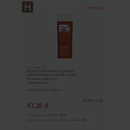
PROMOCJA
Pharmaceris H
SKONCENTROWANY SZAMPON
WZMACNIAJĄCY ŁODYGĘ WŁOSA
do włosów osłabionych
i przerzedzonych
H-KERATINEUM
250 ml
43,28 zł / 1 szt.
43,28
zł
Cena regularna:
54,10 zł
- 20%
Najniższa cena w okresie 30 dni
54,10 zł
- 20%