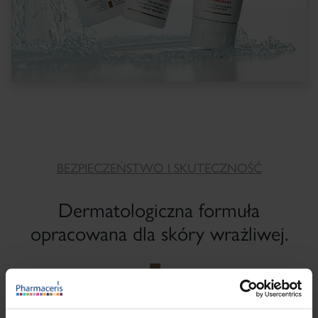
BEZPIECZEŃSTWO I SKUTECZNOŚĆ
Dermatologiczna formuła
opracowana dla skóry wrażliwej.
wysoka tolerancja i skuteczność