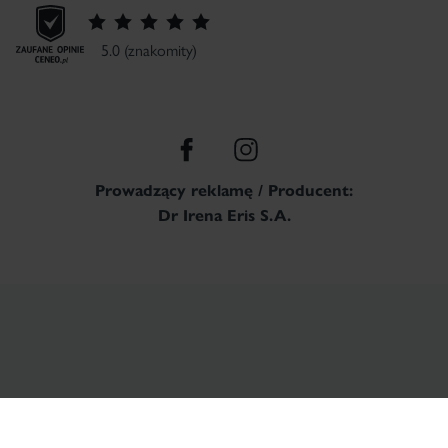
5.0 (znakomity)
Prowadzący reklamę / Producent:
Dr Irena Eris S.A.