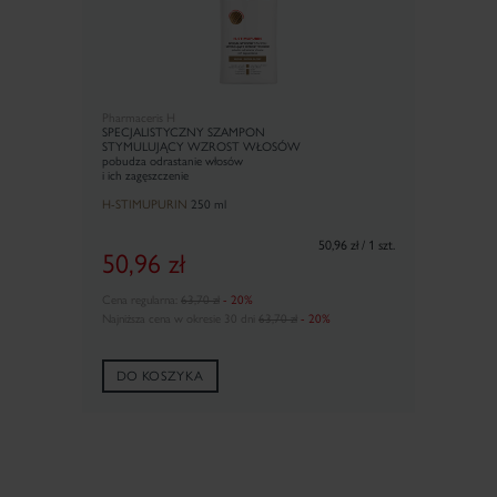
Pharmaceris H
SPECJALISTYCZNY SZAMPON
STYMULUJĄCY WZROST WŁOSÓW
pobudza odrastanie włosów
i ich zagęszczenie
H-STIMUPURIN
250 ml
50,96 zł / 1 szt.
50,96
zł
Cena regularna:
63,70 zł
- 20%
Najniższa cena w okresie 30 dni
63,70 zł
- 20%
DO KOSZYKA