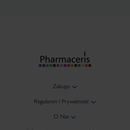
Zakupy
Regulamin i Prywatność
Koszty Dostawy
O Nas
Metody Płatności
Regulamin