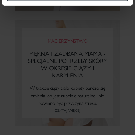
MACIERZYŃSTWO
PIĘKNA I ZADBANA MAMA -
SPECJALNE POTRZEBY SKÓRY
W OKRESIE CIĄŻY I
KARMIENIA
W trakcie ciąży ciało kobiety bardzo się
zmienia, co jest zupełnie naturalne i nie
powinno być przyczyną stresu.
CZYTAJ WIĘCEJ