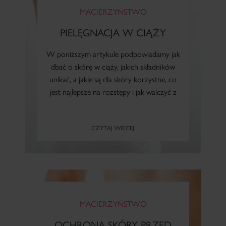
Po radioterapii
MACIERZYŃSTWO
PIELĘGNACJA W CIĄŻY
Z problemem bielactwa
W poniższym artykule podpowiadamy jak
dbać o skórę w ciąży, jakich składników
unikać, a jakie są dla skóry korzystne, co
Wymagającej skutecznego krycia (fluidy)
jest najlepsze na rozstępy i jak walczyć z
cellulitem w ciąży.
Wymagającej ochrony UV
CZYTAJ WIĘCEJ
Dla kobiet w ciąży i po porodzie
Skóra dojrzała
MACIERZYŃSTWO
OCHRONA SKÓRY PRZED