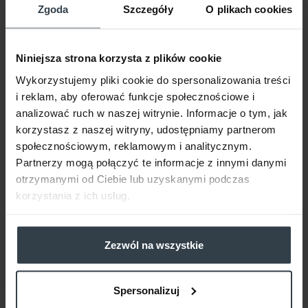
odpowiednia pielęgnacja wzmocni skórę i
Zgoda
Szczegóły
O plikach cookies
wpłynie pozytywnie na jej wygląd.
CZYTAJ WIĘCEJ
Niniejsza strona korzysta z plików cookie
Wykorzystujemy pliki cookie do spersonalizowania treści
i reklam, aby oferować funkcje społecznościowe i
analizować ruch w naszej witrynie. Informacje o tym, jak
korzystasz z naszej witryny, udostępniamy partnerom
MACIERZYŃSTWO
społecznościowym, reklamowym i analitycznym.
Partnerzy mogą połączyć te informacje z innymi danymi
JAK WYBRAĆ SKUTECZNY
otrzymanymi od Ciebie lub uzyskanymi podczas
PREPARAT NA ROZSTĘPY?
korzystania z ich usług.
Chociaż większość kobiet ma rozstępy,
często trudno je zaakceptować. Na
Zezwól na wszystkie
szczęście istnieją dobre kosmetyki,
znacznie zmniejszające ich widoczność.
Spersonalizuj
CZYTAJ WIĘCEJ