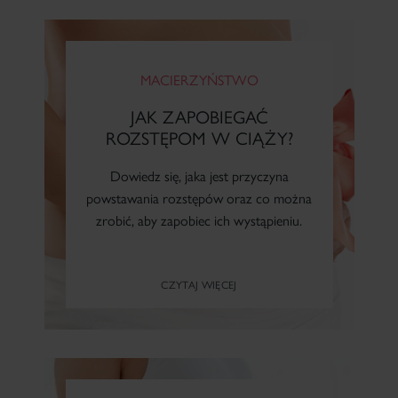
Skóry głowy i włosów
Dermopielęgnacja skóry głowy
MACIERZYŃSTWO
Naczynkowej
JAK ZAPOBIEGAĆ
ROZSTĘPOM W CIĄŻY?
Suchej i atopowej (z AZS)
Dowiedz się, jaka jest przyczyna
powstawania rozstępów oraz co można
Z przebarwieniami
zrobić, aby zapobiec ich wystąpieniu.
Z trądzikiem różowatym
CZYTAJ WIĘCEJ
Z problemem łuszczycy