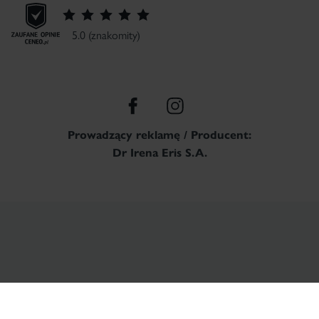
5.0 (znakomity)
Prowadzący reklamę / Producent:
Dr Irena Eris S.A.