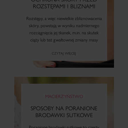
ROZSTĘPAMI I BLIZNAMI
Rozstępy, a więc niewielkie zbliznowacenia
skóry, powstają w wyniku nadmiernego
rozciągnięcia jej tkanek, m.in. na skutek
ciąży lub też gwałtownej zmiany masy
ciała. Podobnie jak blizny po operacji, są
CZYTAJ WIĘCEJ
one problemem estetycznym wielu kobiet.
MACIERZYŃSTWO
SPOSOBY NA PORANIONE
BRODAWKI SUTKOWE
Poranione brodawki sutkowe to częsty