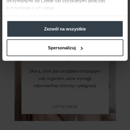
otrzymanymi od Ciebie lub uzyskanymi podczas
korzystania z ich usług.
Zezwól na wszystkie
ALERGICZNA I WRAŻLIWA SKÓRA
Spersonalizuj
PREBIOTYKI W SŁUŻBIE
ZDROWEJ SKÓRY
Skóra, choć jest narządem chroniącym
cały organizm, sama wymaga
odpowiedniej ochrony i pielęgnacji.
CZYTAJ WIĘCEJ