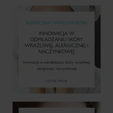
Skóry głowy i włosów
Dermopielęgnacja skóry głowy
ALERGICZNA I WRAŻLIWA SKÓRA
Naczynkowej
INNOWACJA W
ODMŁADZANIU SKÓRY
Suchej i atopowej (z AZS)
WRAŻLIWEJ, ALERGICZNEJ I
NACZYNKOWEJ
Z przebarwieniami
Innowacja w odmładzaniu skóry wrażliwej,
alergicznej i naczynkowej
Z trądzikiem różowatym
CZYTAJ WIĘCEJ
Z problemem łuszczycy