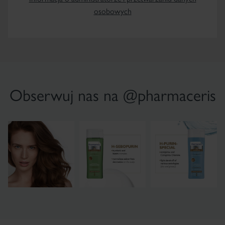
osobowych
Obserwuj nas na @pharmaceris
×