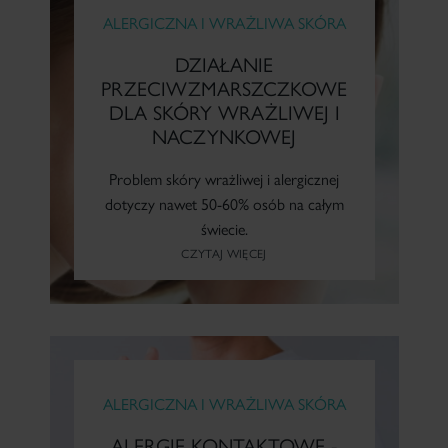
Po radioterapii
ALERGICZNA I WRAŻLIWA SKÓRA
DZIAŁANIE
PRZECIWZMARSZCZKOWE
Z problemem bielactwa
DLA SKÓRY WRAŻLIWEJ I
NACZYNKOWEJ
Wymagającej skutecznego krycia (fluidy)
Problem skóry wrażliwej i alergicznej
dotyczy nawet 50-60% osób na całym
świecie.
Wymagającej ochrony UV
CZYTAJ WIĘCEJ
Dla kobiet w ciąży i po porodzie
Skóra dojrzała
ALERGICZNA I WRAŻLIWA SKÓRA
ALERGIE KONTAKTOWE -