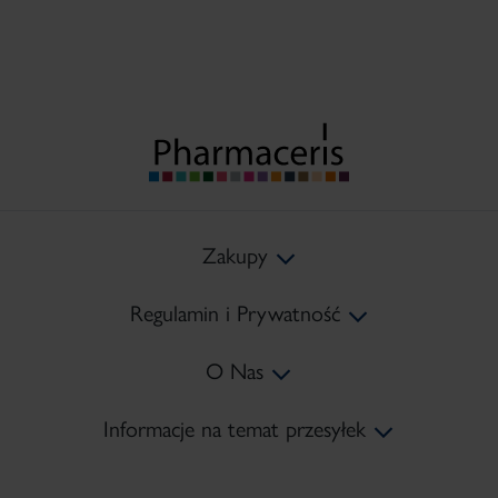
Zakupy
Regulamin i Prywatność
Koszty Dostawy
O Nas
Metody Płatności
Regulamin
Informacje na temat przesyłek
Zwroty
Polityka prywatności
Mapa Strony
tel:
+48 22 378 45 10
Reklamacje
Polityka Cookies
Kontakt