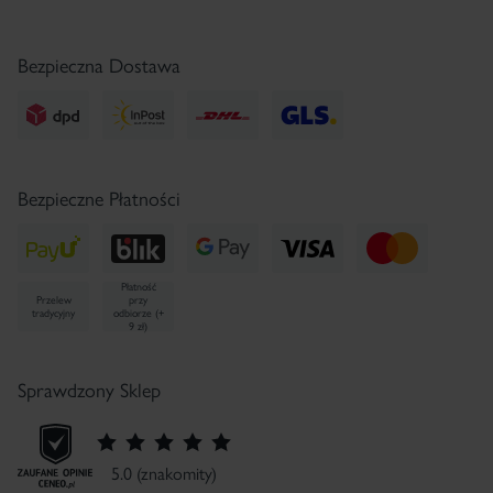
e-mail:
sklep@pharmaceris.com
Regulamin Newsletter
Serwis Prasowy
Bezpieczna Dostawa
Bezpieczne Płatności
Płatność
Przelew
przy
tradycyjny
odbiorze (+
9 zł)
Sprawdzony Sklep
5.0 (znakomity)