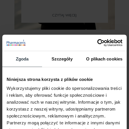
CZYTAJ WIĘCEJ
ALERGICZNA I WRAŻLIWA SKÓRA
Zgoda
Szczegóły
O plikach cookies
OCZYSZCZANIE SKÓRY
WRAŻLIWEJ
Niniejsza strona korzysta z plików cookie
Wykorzystujemy pliki cookie do spersonalizowania treści
Skóra wrażliwa, ze względu na skłonność
i reklam, aby oferować funkcje społecznościowe i
do podrażnień i reakcji alergicznych,
analizować ruch w naszej witrynie. Informacje o tym, jak
wymaga szczególnie troskliwego
korzystasz z naszej witryny, udostępniamy partnerom
traktowania i przemyślanego doboru
społecznościowym, reklamowym i analitycznym.
kosmetyków do codziennych zabiegów
Partnerzy mogą połączyć te informacje z innymi danymi
CZYTAJ WIĘCEJ
pielęgnacyjnych.