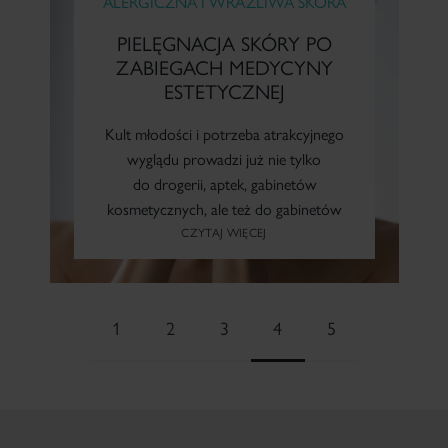
ALERGICZNA I WRAŻLIWA SKÓRA
PIELĘGNACJA SKÓRY PO
ZABIEGACH MEDYCYNY
ESTETYCZNEJ
Kult młodości i potrzeba atrakcyjnego
wyglądu prowadzi już nie tylko
do drogerii, aptek, gabinetów
kosmetycznych, ale też do gabinetów
lekarzy dermatologów i medycyny
CZYTAJ WIĘCEJ
estetycznej.
1
2
3
4
5