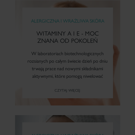
ALERGICZNA I WRAŻLIWA SKÓRA
WITAMINY A I E - MOC
ZNANA OD POKOLEŃ
W laboratoriach biotechnologicznych
rozsianych po całym świecie dzień po dniu
trwają prace nad nowymi składnikami
aktywnymi, które pomogą niwelować
niedoskonałości skóry, opóźnią procesy
CZYTAJ WIĘCEJ
starzenia, złagodzą następstwa
szkodliwego...