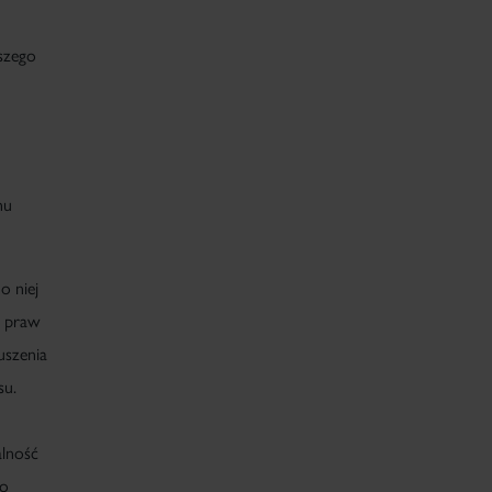
szego
nu
o niej
b praw
uszenia
su.
alność
do