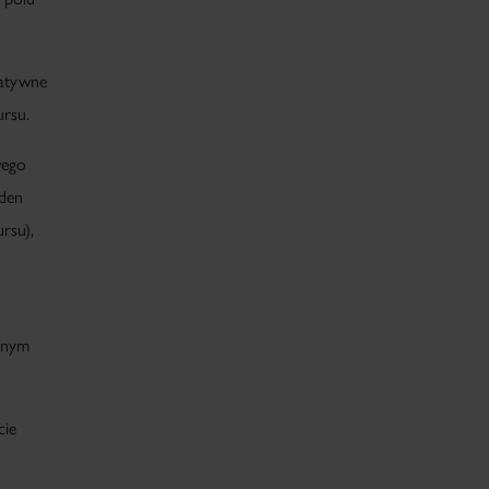
eatywne
ursu.
wego
eden
rsu),
dnym
cie