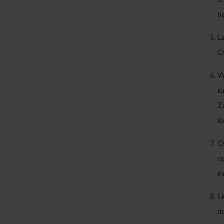
b
L
O
W
k
Z
l
O
o
i
U
d