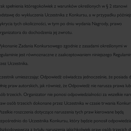
rak spełnienia któregokolwiek z warunków określonych w § 2 stanowi
odstawę do wykluczenia Uczestnika z Konkursu, a w przypadku później
ykrycia tych okoliczności, w tym po dniu wydania Nagrody, prawo
rganizatora do dochodzenia jej zwrotu.
ykonanie Zadania Konkursowego zgodnie z zasadami określonymi w
egulaminie jest równoznaczne z zaakceptowaniem niniejszego Regulami
rzez Uczestnika.
czestnik umieszczając Odpowiedź oświadcza jednocześnie, że posiada d
ełnię praw autorskich, jak również, że Odpowiedź nie narusza prawa lu
sób trzecich. Organizator nie ponosi odpowiedzialności za wszelkie nar
raw osób trzecich dokonane przez Uczestnika w czasie trwania Konkur
szelkie roszczenia dotyczące naruszenia tych praw kierowane będą
ezpośrednio do Uczestnika Konkursu, który będzie ponosił odpowiedzi
dszkodowawczą z tytułu naruszenia jakichkolwiek praw osób trzecich 