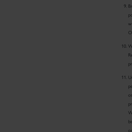
B
p
w
O
W
R
p
U
p
o
p
W
b
o