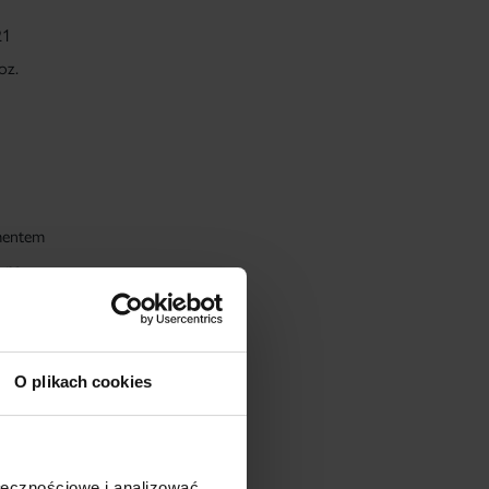
21
oz.
mentem
a na
ończyły
O plikach cookies
ch
iu
nków
ołecznościowe i analizować