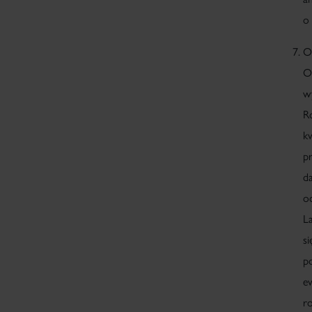
o 
O
O
w
R
k
p
d
oc
L
s
p
e
r