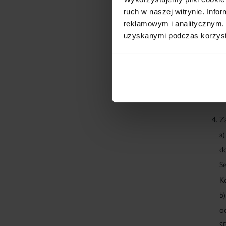
ruch w naszej witrynie. Inf
n
reklamowym i analitycznym. 
m
uzyskanymi podczas korzysta
o
W
a
k
Za
a
d
S
K
b
od
SP