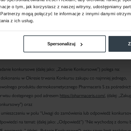
ormacje o tym, jak korzystasz z naszej witryny, udostępniamy p
ajbliższej rodziny rozumie się: wstępnych, zstępnych, rodzeństwo, małż
Partnerzy mogą połączyć te informacje z innymi danymi otrzym
ałżonków rodzeństwa, rodziców, krewnych i powinowatych drugiego st
nia z ich usług.
soby pozostające w stosunku przysposobienia.
arunkiem uczestnictwa w Konkursie jest zapoznanie się z Regulaminem
Spersonalizuj
Z
kceptacja jego postanowień a także prawidłowe wykonanie zadania
onkursowego.
danie konkursowe (dalej jako: „
Zadanie Konkursowe
”) polega na:
)
dokonaniu w Okresie trwania Konkursu zakupu co najmniej jednego,
owolnego produktu dermokosmetycznego Pharmaceris S za pośrednic
erwisu dostępnego pod adresem
https://pharmaceris.com/
, (dalej: „
Zaku
onkursowy
") oraz
)
umieszczeniu w polu “Uwagi do zamówienia lub odpowiedź konkurso
powiedzi na temat: (dalej jako: „
Odpowiedź
”)
“Nie wychodzę z domu 
F, ponieważ...
” (dalej: „
Pytanie Konkursowe
"), przy czym limit znaków 