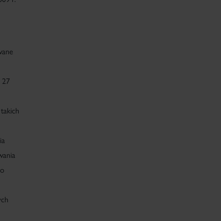
wane
 27
takich
ia
wania
go
ych
.