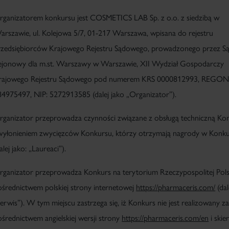
rganizatorem konkursu jest
COSMETICS LAB Sp. z o.o. z siedzibą w
arszawie
, ul. Kolejowa 5/7, 01-217 Warszawa, wpisana do rejestru
rzedsiębiorców Krajowego Rejestru Sądowego, prowadzonego przez S
ejonowy dla m.st. Warszawy w Warszawie, XII Wydział Gospodarczy
rajowego Rejestru Sądowego pod numerem KRS 0000812993, REGON
84975497, NIP: 5272913585 (dalej jako „
Organizator
”).
rganizator przeprowadza czynności związane z obsługą techniczną Ko
 wyłonieniem zwycięzców Konkursu, którzy otrzymają nagrody w Konku
alej jako: „
Laureaci
”).
rganizator przeprowadza Konkurs na terytorium Rzeczypospolitej Polsk
ośrednictwem polskiej strony internetowej
https://pharmaceris.com/
(dal
Serwis
”). W tym miejscu zastrzega się, iż Konkurs nie jest realizowany z
ośrednictwem angielskiej wersji strony
https://pharmaceris.com/en
i ski