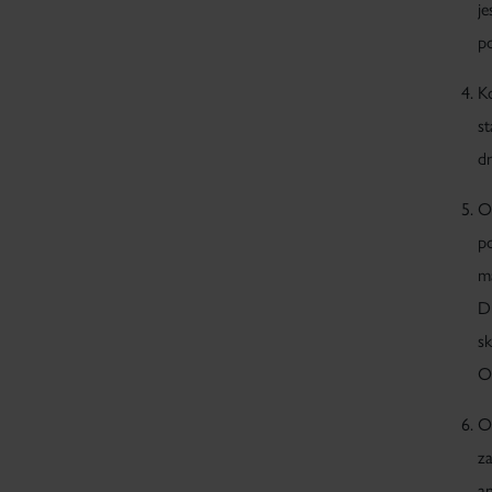
j
po
K
st
dn
O
p
m
D
s
O
Or
z
an