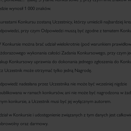
ędzie wynosił 1 000 znaków.
aureatami Konkursu zostaną Uczestnicy, którzy umieścili najbardziej kr
dpowiedzi, przy czym Odpowiedzi muszą być zgodne z tematem Konk
 Konkursie można brać udział wielokrotnie (pod warunkiem prawidło
ażdorazowego wykonania całości Zadania Konkursowego, przy czym j
akup Konkursowy uprawnia do dokonania jednego zgłoszenia do Konku
ecz Uczestnik może otrzymać
tylko jedną Nagrodę.
dpowiedź nadesłana przez Uczestnika nie może być wcześniej nigdzie
publikowana w ramach konkursów, ani nie może być nagrodzona w ża
nnym konkursie, a Uczestnik musi być jej wyłącznym autorem.
dział w Konkursie i udostępnienie związanych z tym danych jest całkowi
obrowolny oraz darmowy.