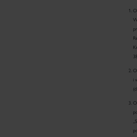
O
W
p
R
K
3
O
i
(d
O
p
„
p