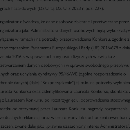
grach hazardowych (Dz.U. t.j. Dz. U. z 2023 r. poz. 227).
rganizator oświadcza, że
dane
osobowe zbierane i przetwarzane przez
rganizatora jako Administratora danych osobowych będą wykorzysty
yłącznie w ramach i na potrzeby przeprowadzenia Konkursu, zgodnie z
ozporządzeniem Parlamentu Europejskiego i Rady (UE) 2016/679 z dnia
wietnia 2016 r. w sprawie ochrony osób fizycznych w związku z
rzetwarzaniem danych osobowych i w sprawie swobodnego przepływu 
anych oraz uchylenia dyrektywy 95/46/WE (ogólne rozporządzenie o
hronie danych) (dalej: “
Rozporządzenie”
)
tj. m.in. na potrzeby wyłonien
aureata Konkursu oraz zidentyfikowania Laureata Konkursu, skontakto
ię z Laureatem Konkursu po rozstrzygnięciu,
odprowadzenia stosowne
odatku od otrzymanej przez Laureata Konkursu nagrody,
rozpatrzenia
wentualnych reklamacji oraz w celu obrony lub dochodzenia ewentualn
oszczeń, zwane dalej jako „prawnie uzasadniony interes Administratora”