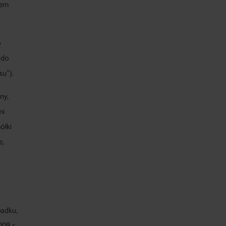
wem
o
 do
su
”).
ny,
mi
półki
e,
padku,
009 r.