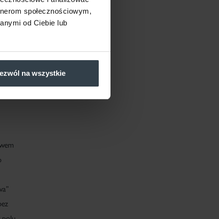
artnerom społecznościowym,
onków,
anymi od Ciebie lub
opnia i
 oraz
ezwól na wszystkie
twem
p
wa”
bez
w polu