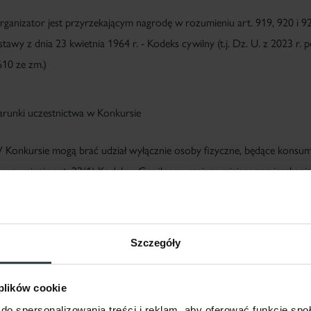
rganizator jest przyrzekającym nagrodę w rozumieniu art. 919, 920 i 9
tawy z dnia 23 kwietnia 1964 r. - Kodeks cywilny (t.j. Dz. U. z 2023 r. p
610 ze zm.)
arunki uczestnictwa w Konkursie
 Konkursie mogą brać udział wyłącznie osoby fizyczne, będące konsu
 rozumieniu art. 22(1) Kodeksu Cywilnego, mające miejsce zamieszkani
rytorium Rzeczypospolitej Polskiej, które w chwili jego rozpoczęcia uk
 lat
 zastrzeżeniem ust. 2 poniżej).
Szczegóły
 Konkursie nie mogą uczestniczyć pracownicy Organizatora oraz inny
odmiotów biorących bezpośredni udział w przygotowaniu i prowadzen
 plików cookie
onkursu, a także członkowie najbliższych rodzin tych osób. Przez czło
do spersonalizowania treści i reklam, aby oferować funkcje sp