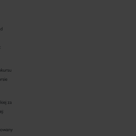
ąd
:
nkursu
rsie
iej za
ej:
a
erowany