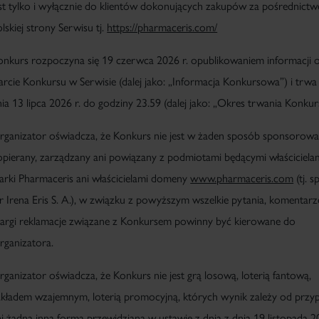
est tylko i wyłącznie do klientów dokonujących zakupów za pośrednict
lskiej strony Serwisu tj.
https://pharmaceris.com/
onkurs rozpoczyna się 19 czerwca 2026 r. opublikowaniem informacji 
arcie Konkursu w Serwisie (dalej jako: „
Informacja Konkursowa
”) i trwa
ia 13 lipca 2026 r. do godziny 23.59 (dalej jako: „
Okres trwania Konkur
rganizator oświadcza, że Konkurs nie jest w żaden sposób sponsorowa
opierany, zarządzany ani powiązany z podmiotami będącymi właściciela
arki Pharmaceris ani właścicielami domeny
www.pharmaceris.com
(tj. s
r Irena Eris S. A.), w związku z powyższym wszelkie pytania, komentarz
kargi reklamacje związane z Konkursem powinny być kierowane do
rganizatora.
ganizator oświadcza, że Konkurs nie jest grą losową, loterią fantową,
akładem wzajemnym, loterią promocyjną, których wynik zależy od przy
i żadną inną formą przewidzianą w ustawie z dnia z dnia 19 listopada 2