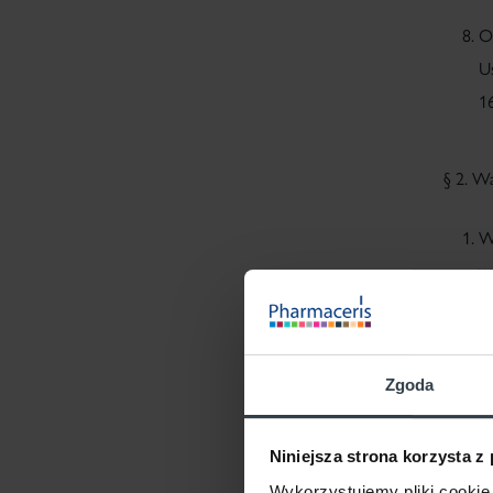
O
Us
1
§ 2. W
W
w
te
18
(z
Zgoda
W
p
Niniejsza strona korzysta z
K
Wykorzystujemy pliki cookie 