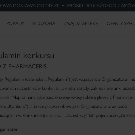
OWA DOSTAWA OD 149 ZŁ
PRÓBKI DO KAŻDEGO ZAMÓW
HARMACERIS S -20%
PHARMACERIS A Z
Macierzyństwo
Wybielanie
Różowaty
X-RAYS -
Psoriasis -
PREZENTEM
przebarwień
trądzik
skóra po
problem
BADANIA I INNOWACJE
radioterapii
łuszczycy
PORADY
FILOZOFIA
ZNAJDŹ APTEKĘ
OFERTY SPEC
ulamin konkursu
 Z PHARMACERIS
zy Regulamin (dalej jako: „
Regulamin
”) jest wiążący dla Organizatora i ni
iowanych uczestników konkursu, określa zasady, zakres i warunki uczes
ursie
“Napisz nam: jak dbasz o swoje włosy i skórę głowy z Pharmaceri
ako: „
Konkurs
”), a także prawa i obowiązki Organizatora oraz osób
iczących w Konkursie (dalej jako: „
Uczestnicy
” lub pojedynczo „
Uczest
rganizator