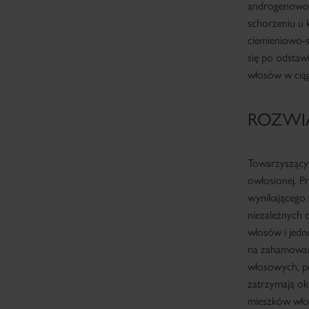
androgenowo-
schorzeniu u 
ciemieniowo-
się po odstaw
włosów w ciągu
ROZWI
Towarzyszącym
owłosionej. 
wynikającego 
niezależnych 
włosów i jed
na zahamowan
włosowych, pr
zatrzymają ok
mieszków włos