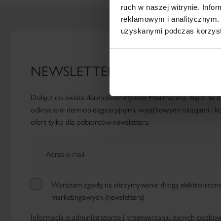
ruch w naszej witrynie. Inf
reklamowym i analitycznym. 
uzyskanymi podczas korzysta
NEWSLETTER
Dołącz do świata dermokosmetyków Pharmaceris. Bądź na b
odkryciami dermopielęgnacyjnymi, wyjątkowymi okazjami i kor
ofert tylko dla odbiorców newslettera.
Adres e-mail
Wyrażam zgodę na otrzymywanie drogą elektroniczną 
marketingowych (newslettera)
Informacja o administratorze i przetwarzaniu danych osobo