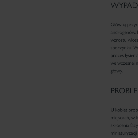
WYPAD
Główną przyc
androgenów. P
wzrostu włosa 
spoczynku. Wł
proces łysien
we wczesnej m
głowy.
PROBL
U kobiet prob
miejscach, w
skrócenia faz
miniaturyzacj