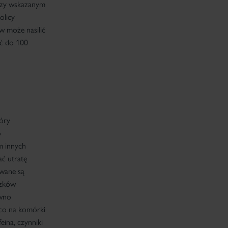
rzy wskazanym
olicy
 może nasilić
ść do 100
óry
o
m innych
ć utratę
owane są
szków
ówno
ąco na komórki
eina, czynniki