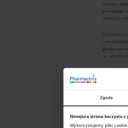
wzrostu, pept
zmniejszając 
wypisze środk
U kobiet popr
i spironolakt
glikokortykos
np. witaminy D
Zgoda
Niniejsza strona korzysta z
Wykorzystujemy pliki cookie 