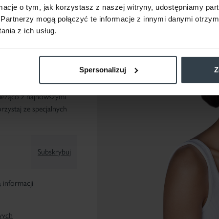
ormacje o tym, jak korzystasz z naszej witryny, udostępniamy p
Partnerzy mogą połączyć te informacje z innymi danymi otrzym
nia z ich usług.
Spersonalizuj
Z
ieżąco z najnowszymi
zystaj ze specjalnych
Subskrybuj
informacji
wych