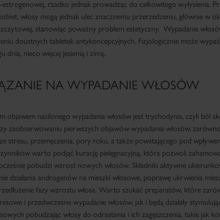
estrogenowej, rzadko jednak prowadząc do całkowitego wyłysienia. P
kobiet, włosy mogą jednak ulec znacznemu przerzedzeniu, głównie w ok
szczytowej, stanowiąc poważny problem estetyczny. Wypadanie włosów
ieniu doustnych tabletek antykoncepcyjnych. Fizjologicznie może wypa
 dnia, nieco więcej jesienią i zimą.
ĄZANIE NA WYPADANIE WŁOSÓW
 objawem nasilonego wypadania włosów jest trychodynia, czyli ból sk
Przy zaobserwowaniu pierwszych objawów wypadania włosów, zarówn
ze stresu, przemęczenia, pory roku, a także powstającego pod wpływe
czynników warto podjąć kurację pielęgnacyjną, która pozwoli zahamowa
nocześnie
pobudzi wzrost nowych włosów
. Składniki aktywne ukierunk
ie działania androgenów na mieszki włosowe, poprawę ukrwienia mie
zedłużenie fazy wzrostu włosa. Warto szukać preparatów, które zar
resowe i przedwczesne wypadanie włosów, jak i będą działały stymuluj
owych pobudzając włosy do odrastania i ich zagęszczenia, takie jak kof