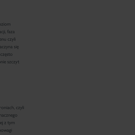
poziom
ji, faza
enu czyli
aczyna się
 często
nie szczyt
oniach, czyli
znacznego
ej z tym
wnowagi