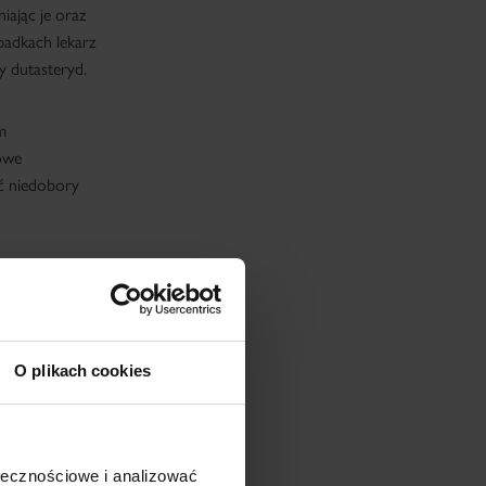
ając je oraz
padkach lekarz
y dutasteryd.
m
owe
ić niedobory
O plikach cookies
ołecznościowe i analizować