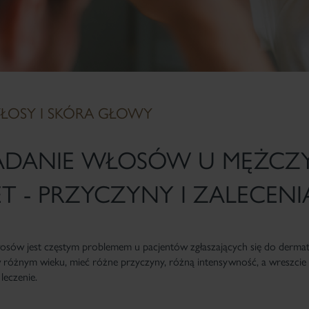
WŁOSY I SKÓRA GŁOWY
DANIE WŁOSÓW U MĘŻCZY
ET - PRZYCZYNY I ZALECENI
sów jest częstym problemem u pacjentów zgłaszających się do derma
w różnym wieku, mieć różne przyczyny, różną intensywność, a wreszcie 
leczenie.