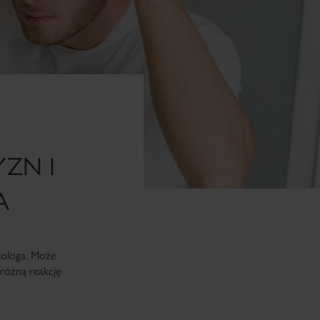
ZN I
A
tologa. Może
różną reakcję