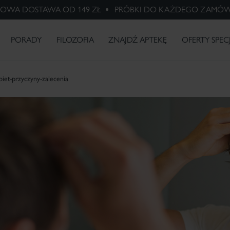
OWA DOSTAWA OD 149 ZŁ
PRÓBKI DO KAŻDEGO ZAMÓW
HARMACERIS S -20%
PHARMACERIS A Z
Macierzyństwo
Wybielanie
Różowaty
X-RAYS -
Psoriasis -
PREZENTEM
przebarwień
trądzik
skóra po
problem
BADANIA I INNOWACJE
radioterapii
łuszczycy
PORADY
FILOZOFIA
ZNAJDŹ APTEKĘ
OFERTY SPEC
et-przyczyny-zalecenia