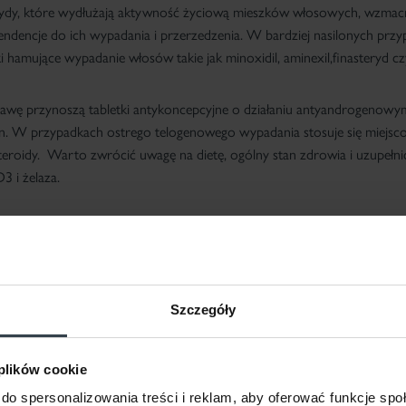
ydy, które wydłużają aktywność życiową mieszków włosowych, wzmacni
tendencje do ich wypadania i przerzedzenia. W bardziej nasilonych przy
i hamujące wypadanie włosów takie jak minoxidil, aminexil,finasteryd cz
awę przynoszą tabletki antykoncepcyjne o działaniu antyandrogenowy
on. W przypadkach ostrego telogenowego wypadania stosuje się miejsc
teroidy. Warto zwrócić uwagę na dietę, ogólny stan zdrowia i uzupełn
3 i żelaza.
Szczegóły
 plików cookie
do spersonalizowania treści i reklam, aby oferować funkcje sp