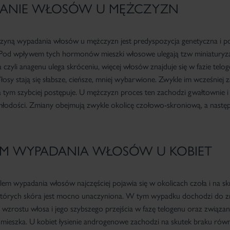
ANIE WŁOSÓW U MĘŻCZYZN
zyną wypadania włosów u mężczyzn jest predyspozycja genetyczna i 
od wpływem tych hormonów mieszki włosowe ulegają tzw miniaturyzac
czyli anagenu ulega skróceniu, więcej włosów znajduje się w fazie telog
osy stają się słabsze, cieńsze, mniej wybarwione. Zwykle im wcześniej z
ia tym szybciej postępuje. U mężczyzn proces ten zachodzi gwałtownie i
łodości. Zmiany obejmują zwykle okolicę czołowo-skroniową, a następ
EM WYPADANIA WŁOSÓW U KOBIET
lem wypadania włosów najczęściej pojawia się w okolicach czoła i na skr
 których skóra jest mocno unaczyniona. W tym wypadku dochodzi do 
y wzrostu włosa i jego szybszego przejścia w fazę telogenu oraz związan
i mieszka. U kobiet łysienie androgenowe zachodzi na skutek braku ró