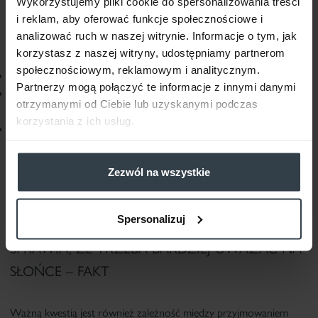
promieniowanie UVB
.
Wykorzystujemy pliki cookie do spersonalizowania treści
Promieniowanie UVB
wywiera bardzo negatywny wpływ na skórę
i reklam, aby oferować funkcje społecznościowe i
trądzikową poprzez:
analizować ruch w naszej witrynie. Informacje o tym, jak
korzystasz z naszej witryny, udostępniamy partnerom
społecznościowym, reklamowym i analitycznym.
zwiększenie ekspresji cytokin prozapalnych
(IL-8, IL-1β);
Partnerzy mogą połączyć te informacje z innymi danymi
wzmożenie proliferacji keratynocytów
, co prowadzi do
otrzymanymi od Ciebie lub uzyskanymi podczas
dodatkowego zablokowania ujść gruczołów łojowych;
korzystania z ich usług.
zwiększenie produkcji sebum
, co nasila wszystkie mechanizmy
patofizjologiczne trądziku.
W efekcie
po wakacjach często obserwuje się znaczne nasilenie
Zezwól na wszystkie
zmian trądzikowych
.
Spersonalizuj
PRZYJMOWANIE LEKÓW NA TRĄDZIK
SPRAWIA, ŻE TRZEBA BARDZIEJ UWAŻAĆ NA
SŁOŃCE – FAKT
Ważną kwestią jest również zależność między przyjmowaniem