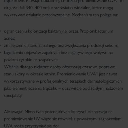
trądzikowe. Mówiąc dokładniej, chodzi o
promieniowanie UVA1
(o
długości fali 340–400 nm) oraz
światło widzialne
, które mogą
wykazywać
działanie przeciwzapalne
. Mechanizm ten polega na:
ograniczeniu kolonizacji bakteryjnej
przez Propionibacterium
acnes;
zmniejszeniu stanu zapalnego
bez zwiększania produkcji sebum;
łagodzeniu objawów zapalnych
bez negatywnego wpływu na
poziom cytokin prozapalnych.
Właśnie dlatego niektóre osoby obserwują
czasową poprawę
stanu skóry w okresie letnim
. Promieniowanie UVA1 jest nawet
wykorzystywane w profesjonalnych terapiach dermatologicznych
jako element leczenia trądziku – oczywiście pod ścisłym nadzorem
specjalisty.
Ale uwaga!
Mimo tych potencjalnych korzyści, ekspozycja na
promieniowanie UV wiąże się również z poważnymi zagrożeniami.
UVA może przyczyniać się do: