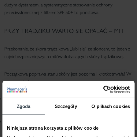
dużym dystansem, a systematyczne stosowanie ochrony
przeciwsłonecznej z filtrem SPF 50+ to podstawa.
PRZY TRĄDZIKU WARTO SIĘ OPALAĆ – MIT
Przekonanie, że skóra trądzikowa „lubi się” ze słońcem, to jeden z
najniebezpieczniejszych mitów dotyczących skóry trądzikowej.
Początkowa poprawa stanu skóry jest pozorna i krótkotrwała! W
rzeczywistości:
opalenizna
maskuje zaczerwienienia
, co sprawia, że wiele osób
Zgoda
Szczegóły
O plikach cookies
myśli, iż doszło do wyciszenia stanu zapalnego, a początkowo
zmiany stają się
mniej widoczne
– to tzw. efekt wysuszenia;
po kilku tygodniach może dojść do
wyraźnego pogorszenia się
Niniejsza strona korzysta z plików cookie
kondycji skóry
– wywołanego ekspozycją na szkodliwe